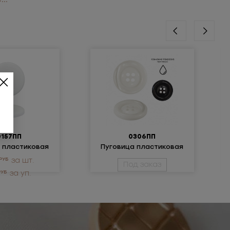
0157ПП
0306ПП
 пластиковая
Пуговица пластиковая
РУБ
за шт.
Под заказ
РУБ
за уп.