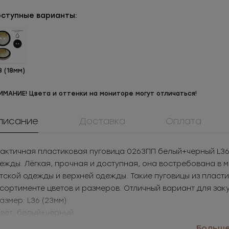
ступные варианты:
8 (18мм)
ИМАНИЕ! Цвета и оттенки на мониторе могут отличаться!
писание
Доставка
Оплата
актичная пластиковая пуговица 0263ПП белый+черный L36
ежды. Лёгкая, прочная и доступная, она востребована в 
1073ПМ
908КМ
ММ3Т5071
тской одежды и верхней одежды. Такие пуговицы из пласт
Пуговица
Крючок металл для
Молния
аллическая 36L
нижнего белья
металличес
сортименте цветов и размеров. Отличный вариант для зак
3.05
РУБ
за шт.
222.85
РУБ
за
Под заказ
разъёмная 
Размер: L36 (23мм)
1 525
РУБ
за уп.
4 457
РУБ
за 
Цвет: белый+черный
именение: рубашки, детская одежда, верхняя одежда
Больше.