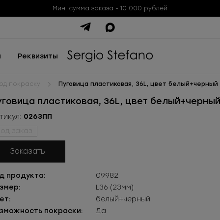
Мин. сумма заказа - 10 000 рублей
ы
Реквизиты
од покраску
Пуговица пластиковая, 36L, цвет белый+черный
уговица пластиковая, 36L, цвет белый+черны
тикул:
0263ПП
од заказ
Заказать
д продукта:
09982
змер:
L36 (23мм)
ет:
белый+черный
зможность покраски:
Да