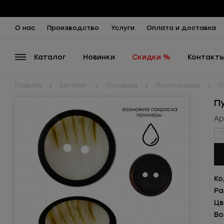
О нас
Производство
Услуги
Оплата и доставка
Каталог
Новинки
Скидки %
Контакт
Главная
Каталог
Пуговицы
Пластиковые
П
П
Ар
П
Ко
Ра
Цв
Во