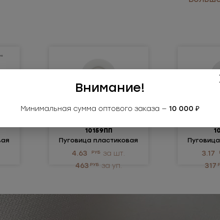
Внимание!
Минимальная сумма оптового заказа —
10 000 ₽
10159ПП
1
вая
Пуговица пластиковая
Пуговица
4.63
РУБ
за шт.
3.17
463
РУБ
за уп.
317