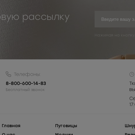
овую рассылку
Нажимая на кнопку
Телефоны:
8-800-600-14-83
Тк
в
Бесплатный звонок
Се
17
Главная
Пуговицы
Шну
О нас
Молнии
Рез