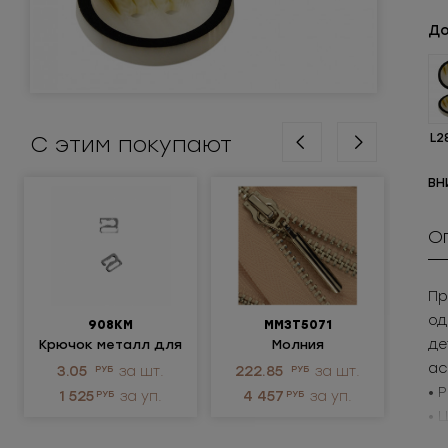
До
С этим покупают
L2
ВН
О
Пр
од
908КМ
ММ3Т5071
де
Крючок металл для
Молния
нижнего белья
металлическая
мет
ас
3.05
РУБ
за шт.
222.85
РУБ
за шт.
разъёмная 3Т
• 
1 525
РУБ
за уп.
4 457
РУБ
за уп.
• 
Пр