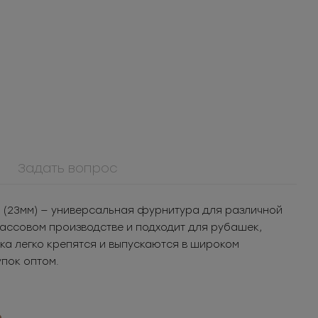
Задать вопрос
 (23мм) — универсальная фурнитура для различной
массовом производстве и подходит для рубашек,
1073ПМ
ика легко крепятся и выпускаются в широком
Пуговица
кая
металлическая 36L
упок оптом.
 шт.
Под заказ
3Т
уп.
..