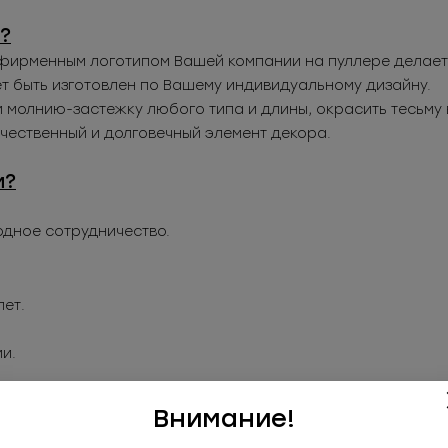
?
фирменным логотипом Вашей компании на пуллере делает
т быть изготовлен по Вашему индивидуальному дизайну.
 молнию-застежку любого типа и длины, окрасить тесьму в
ачественный и долговечный элемент декора.
м?
дное сотрудничество.
лет.
ии.
Внимание!