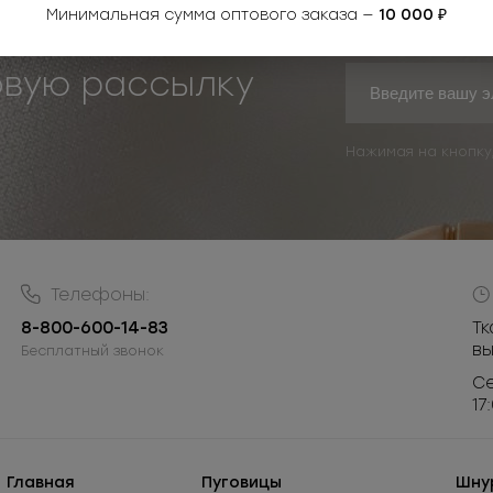
Минимальная сумма оптового заказа —
10 000 ₽
овую рассылку
Нажимая на кнопку
Телефоны:
8-800-600-14-83
Тк
в
Бесплатный звонок
Се
17
Главная
Пуговицы
Шну