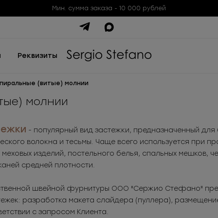
Мин. сумма заказа - 10 000 рублей
ы
Реквизиты
пиральные (витые) молнии
тые) молнии
тежки
- популярный вид застежки, предназначенный для
еского волокна и тесьмы. Чаще всего используется при пр
 меховых изделий, постельного белья, спальных мешков, ч
каней средней плотности.
твенной швейной фурнитуры ООО "Сержио Стефано" предл
ежек: разработка макета слайдера (пуллера), размещение
ветствии с запросом Клиента.