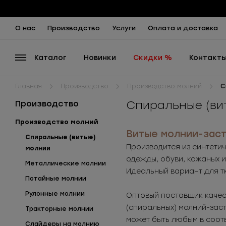
О нас
Производство
Услуги
Оплата и доставка
Каталог
Новинки
Скидки %
Контакт
Главная
Производство
Производство молний
С
Спиральные (ви
Производство
Производство молний
Витые молнии-зас
Спиральные (витые)
Производится из синтетич
молнии
одежды, обуви, кожаных и
Металлические молнии
Идеальный вариант для т
Потайные молнии
Рулонные молнии
Оптовый поставщик качес
(спиральных) молний-заст
Тракторные молнии
может быть любым в соот
Слайдеры на молнию