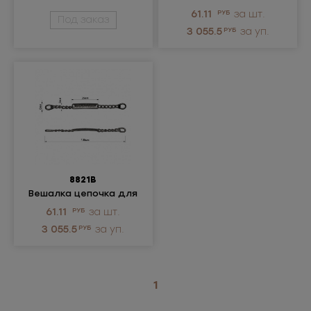
одежды
одежды
61.11
РУБ
за шт.
Под заказ
металлическая
металлическая
3 055.5
РУБ
за уп.
8821В
Вешалка цепочка для
одежды
61.11
РУБ
за шт.
металлическая
3 055.5
РУБ
за уп.
1