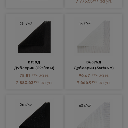
7 775.55
РУБ
за уп.
D130Д
D6575Д
Дублерин (29г/кв.м)
Дублерин (56г/кв.м)
78.81
РУБ
за м.
96.67
РУБ
за м.
7 880.63
РУБ
за уп.
9 666.9
РУБ
за уп.