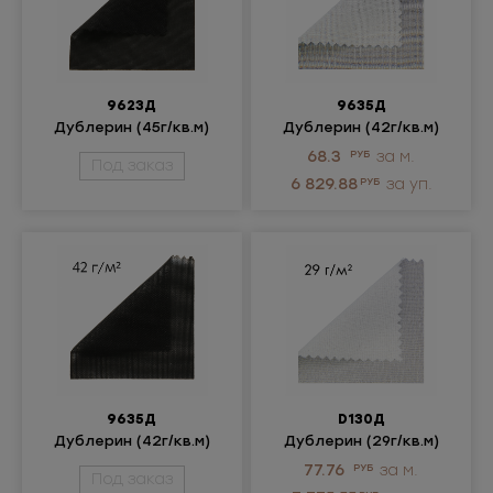
9623Д
9635Д
Дублерин (45г/кв.м)
Дублерин (42г/кв.м)
68.3
РУБ
за м.
Под заказ
6 829.88
РУБ
за уп.
9635Д
D130Д
Дублерин (42г/кв.м)
Дублерин (29г/кв.м)
77.76
РУБ
за м.
Под заказ