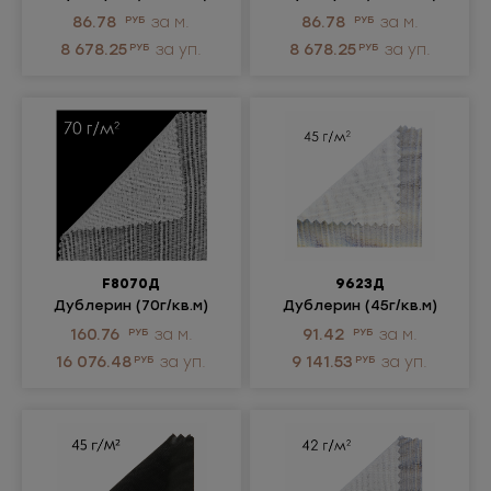
86.78
РУБ
за м.
86.78
РУБ
за м.
8 678.25
РУБ
за уп.
8 678.25
РУБ
за уп.
F8070Д
9623Д
Дублерин (70г/кв.м)
Дублерин (45г/кв.м)
160.76
РУБ
за м.
91.42
РУБ
за м.
16 076.48
РУБ
за уп.
9 141.53
РУБ
за уп.