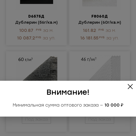
D6575Д
F8060Д
Дублерин (56г/кв.м)
Дублерин (60г/кв.м)
100.87
РУБ
за м.
161.82
РУБ
за м.
10 087.2
РУБ
за уп.
16 181.55
РУБ
за уп.
Внимание!
F8060Д
546Д
Минимальная сумма оптового заказа —
10 000 ₽
Дублерин (60г/кв.м)
Дублерин (46г/кв.м)
Под заказ
Под заказ