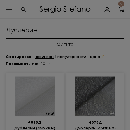
0
Дублерин
Фильтр
Сортиров
ка
:
новинкам
|
популярности
|
цене
Показывать по:
40
4075Д
4075Д
Дублерин (45г/кв.м)
Дублерин (45г/кв.м)