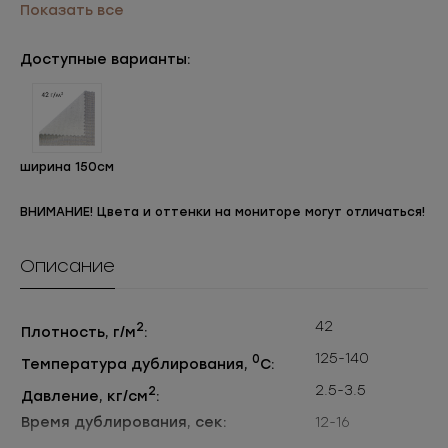
измерения:
Показать все
Кратность
-100
упаковки:
Доступные варианты:
Упаковки:
уп=1рул (рул=100м)
ширина 150см
ВНИМАНИЕ! Цвета и оттенки на мониторе могут отличаться!
Описание
42
2
Плотность, г/м
:
125-140
0
Температура дублирования,
С:
2.5-3.5
2
Давление, кг/см
:
Время дублирования, сек:
12-16