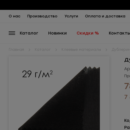
О нас
Производство
Услуги
Оплата и доставка
Каталог
Новинки
Скидки %
Контакт
Главная
Каталог
Клеевые материалы
Дублери
Д
Ар
Пр
7
7
Ко
Ра