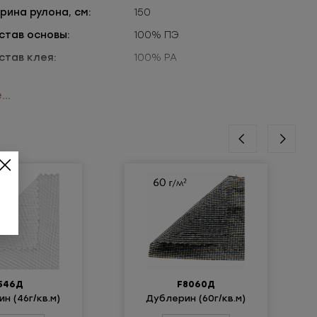
рина рулона, см:
150
став основы:
100% ПЭ
став клея:
100% РА
..
ирования;
С 017/2011.
546Д
F8060Д
н (46г/кв.м)
Дублерин (60г/кв.м)