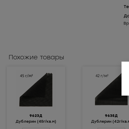
Те
Да
Вр
Ис
Ос
Похожие товары
- 
- 
- 
- 
- 
Со
9623Д
9635Д
Дублерин (45г/кв.м)
Дублерин (42г/кв.