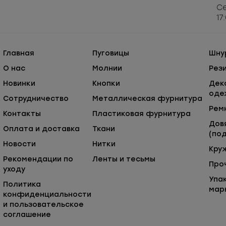
Се
17
Главная
Пуговицы
Шну
О нас
Молнии
Рез
Новинки
Кнопки
Дек
оде
Сотрудничество
Металлическая фурнитура
Рем
Контакты
Пластиковая фурнитура
Дов
Оплата и доставка
Ткани
(под
Новости
Нитки
Кру
Рекомендации по
Ленты и тесьмы
Про
уходу
Упа
Политика
мар
конфиденциальности
и пользовательское
соглашение