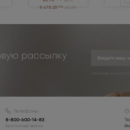
86.78
за м.
По
8 678.25
РУБ
за уп.
овую рассылку
Нажимая на кнопку
Телефоны:
8-800-600-14-83
Тк
в
Бесплатный звонок