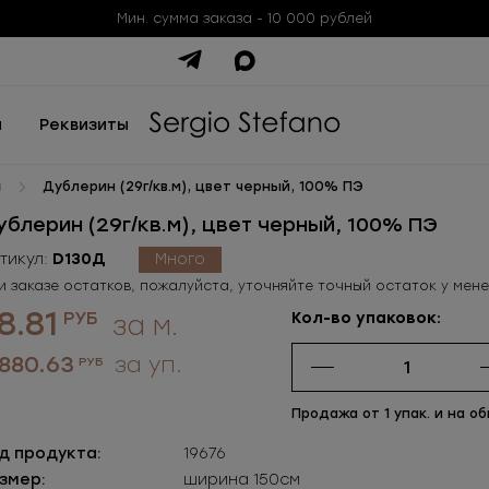
Мин. сумма заказа - 10 000 рублей
ы
Реквизиты
н
Дублерин (29г/кв.м), цвет черный, 100% ПЭ
ублерин (29г/кв.м), цвет черный, 100% ПЭ
тикул:
D130Д
Много
и заказе остатков, пожалуйста, уточняйте точный остаток у мен
8.81
РУБ
Кол-во упаковок:
за м.
 880.63
за уп.
РУБ
Продажа от 1 упак. и на об
д продукта:
19676
змер:
ширина 150см