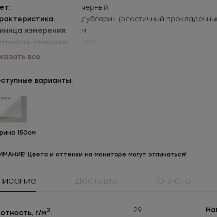
ет:
черный
рактеристика:
дублерин (эластичный прокладочны
иница измерения:
м
атность упаковки:
-100
аковки:
уп=1рул (рул=100м)
казать все
ступные варианты:
рина 150см
ИМАНИЕ! Цвета и оттенки на мониторе могут отличаться!
908КМ
ММ3Т5180П
1073ПМ
ок металл для
Молния
Пуговица
жнего белья
металлическая
металлическая
писание
Доставка
Оплата
05
РУБ
за шт.
Под заказ
Под заказ
разъемная 3Т
525
РУБ
за уп.
29
На
2
отность, г/м
: