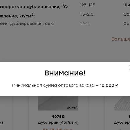
125-135
Ши
0
мпература дублирования,
С:
1.5-2.5
Со
2
вление, кг/см
:
емя дублирования, сек:
12-14
Со
пользуется для тонких тканей.
Больше.
обенности материала:
сопротивление смятию и изгибу;
хорошая драпируемость;
Внимание!
сохранение мягкости и внешнего вида ткани в местах дубл
поперечная эластичность;
Минимальная сумма оптового заказа —
10 000 ₽
прочное склеивание.
ответствует требованиям нормативных документов: ТР Т
4075Д
м)
Дублерин (45г/кв.м)
Дублери
РУБ