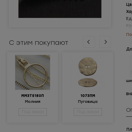
Цв
Ха
Ед
Кр
Уп
По
С этим покупают
До
ши
ВН
ММ3Т5180П
1073ПМ
Молния
Пуговица
Крюч
металлическая
металлическая 36L
ни
О
3.
Под заказ
Под заказ
разъемная 3Т
1 
Пл