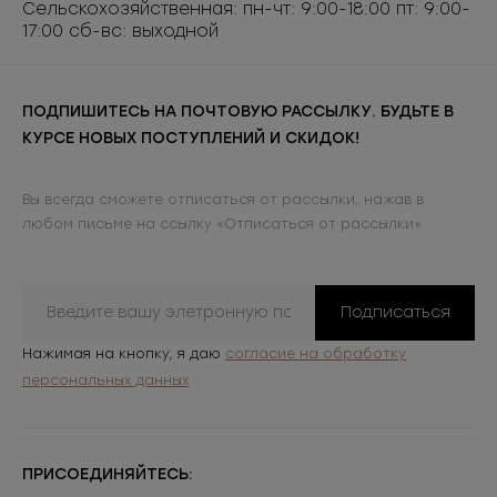
Сельскохозяйственная: пн-чт: 9:00-18:00 пт: 9:00-
Хольнитены изготавливаются из стали, а затем
17:00 сб-вс: выходной
покрываются нержавейкой, окрашиваются в
металлические оттенки (серебро, бронза и золото)
или покрываются цветным напылением. Отличаются
ПОДПИШИТЕСЬ НА ПОЧТОВУЮ РАССЫЛКУ. БУДЬТЕ В
высоким качеством металла, покрытия и
КУРСЕ НОВЫХ ПОСТУПЛЕНИЙ И СКИДОК!
изготовления, устойчивы к коррозии, стирке и
химчистке.
Вы всегда сможете отписаться от рассылки, нажав в
любом письме на ссылку «Отписаться от рассылки»
Подписаться
Нажимая на кнопку, я даю
согласие на обработку
персональных данных
ПРИСОЕДИНЯЙТЕСЬ: