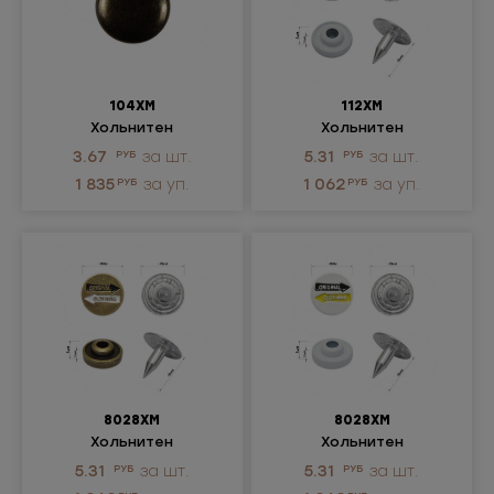
104ХМ
112ХМ
Хольнитен
Хольнитен
металлический
металлический
3.67
РУБ
за шт.
5.31
РУБ
за шт.
1 835
РУБ
за уп.
1 062
РУБ
за уп.
8028ХМ
8028ХМ
Хольнитен
Хольнитен
металлический
металлический
5.31
РУБ
за шт.
5.31
РУБ
за шт.