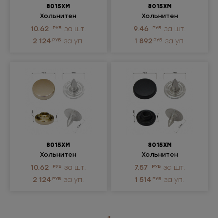
8015ХМ
8015ХМ
Хольнитен
Хольнитен
металлический
металлический
10.62
РУБ
за шт.
9.46
РУБ
за шт.
2 124
РУБ
за уп.
1 892
РУБ
за уп.
8015ХМ
8015ХМ
Хольнитен
Хольнитен
металлический
металлический
10.62
РУБ
за шт.
7.57
РУБ
за шт.
2 124
РУБ
за уп.
1 514
РУБ
за уп.