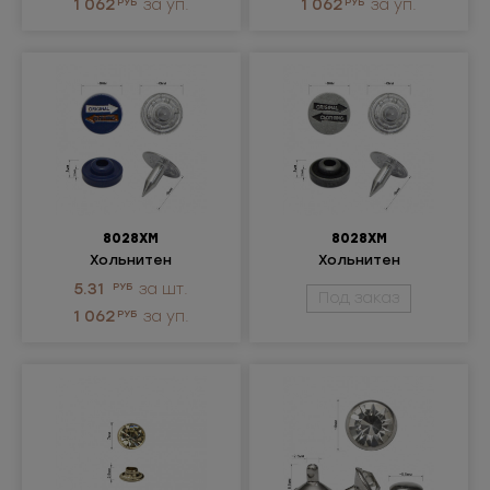
1 062
РУБ
за уп.
1 062
РУБ
за уп.
8028ХМ
8028ХМ
Хольнитен
Хольнитен
металлический
металлический
5.31
РУБ
за шт.
Под заказ
1 062
РУБ
за уп.