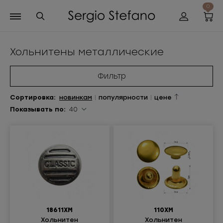
0
Хольнитены металлические
Фильтр
Сортиров
ка
:
новинкам
|
популярности
|
цене
Показывать по:
40
18611ХМ
110ХМ
Хольнитен
Хольнитен