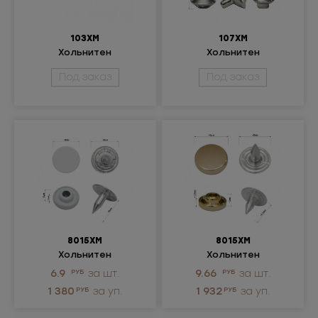
103ХМ
107ХМ
Хольнитен
Хольнитен
металлический
металлический
Под заказ
Под заказ
8015ХМ
8015ХМ
Хольнитен
Хольнитен
металлический
металлический
6.9
РУБ
за шт.
9.66
РУБ
за шт.
1 380
РУБ
за уп.
1 932
РУБ
за уп.