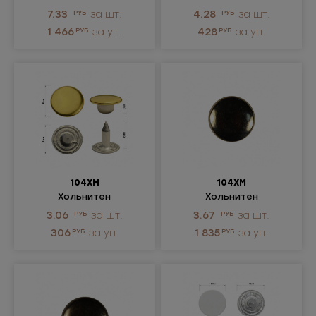
металлический
металлический
7.33
РУБ
за шт.
4.28
РУБ
за шт.
1 466
РУБ
за уп.
428
РУБ
за уп.
104ХМ
104ХМ
Хольнитен
Хольнитен
металлический
металлический
3.06
РУБ
за шт.
3.67
РУБ
за шт.
306
РУБ
за уп.
1 835
РУБ
за уп.