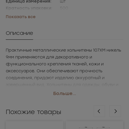
Единица измерения:
шт
Кратность упаковки:
500
Упаковки:
уп=500шт
Показать все
Описание
Практичные металлические хольнитены 107ХМ никель
9мм применяются для декоративного и
функционального крепления тканей, кожи и
аксессуаров. Они обеспечивают прочность
соединения, придают изделию аккуратный и
завершённый вид. Хольнитены для одежды, обуви и
сумок востребованы как в массовом производстве,
Больше...
так и в дизайнерских коллекциях. Sergio Stefano
предлагает хольнитены оптом с доставкой для
Похожие товары
фабрик, ателье и мастерских.
• Размер: 9мм
• Цвет: никель