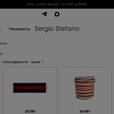
Мин. сумма заказа - 10 000 рублей
ы
Реквизиты
енты
ы
|
популярности
|
цене
20ЛБ1
25ЛБ1