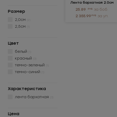
Лента бархатная 2.0см
25.89
РУБ
за боб.
Размер
2 355.99
РУБ
за уп.
2,0см
(2)
2,5см
(1)
Цвет
белый
(1)
красный
(3)
темно-зеленый
(1)
темно-синий
(1)
Характеристика
лента бархатная
(3)
Цена