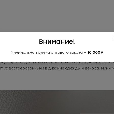
1
Внимание!
Stefano — это изысканная декоративная фурнитура, котор
Минимальная сумма оптового заказа —
10 000 ₽
и оформлении текстильных изделий. В ассортименте предс
т подобрать идеальный вариант под любые задачи. Ленты 
т их востребованными в дизайне одежды и декора. Минима