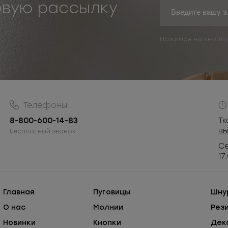
овую рассылку
Нажимая на кнопку
Телефоны:
8-800-600-14-83
Тк
в
Бесплатный звонок
Се
17
Главная
Пуговицы
Шну
О нас
Молнии
Рез
Новинки
Кнопки
Дек