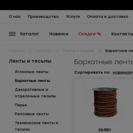
О нас
Производство
Услуги
Оплата и доставка
Каталог
Новинки
Скидки %
Контакт
Главная
Каталог
Ленты и тесьмы
Бархатные л
Бархатные лент
Ленты и тесьмы
Атласные ленты
Сортиров
ать по
:
новинкам
Бархатные ленты
Декоративные и
отделочные тесьмы
Перья
Репсовые ленты
Технические ленты и
тесьмы
20ЛБ1