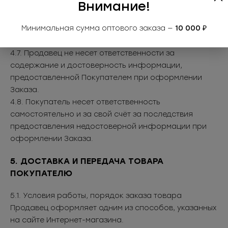
Внимание!
базе данных Продавца. Утвердив Заказ выбранного
товара, Покупатель предоставляет Оператору
Минимальная сумма оптового заказа —
10 000 ₽
необходимую информацию в соответствии с
порядком, указанном в п. 4.2. настоящей Оферты.
4.7. Продавец не несет ответственности за
содержание и достоверность информации,
предоставленной Покупателем при оформлении
Заказа.
4.8. Покупатель несет ответственность
самостоятельно и за свой счёт за последствия
предоставления недостоверной информации при
оформлении Заказа.
5. ДОСТАВКА И ПЕРЕДАЧА ТОВАРА
ПОКУПАТЕЛЮ
5.1. Условия работы, порядок заказа товара
Продавец оформляет одним из способов, указанных
на сайте Интернет-магазина.