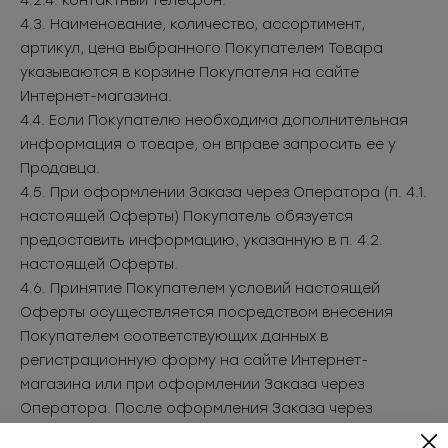
4.2.4. контактный телефон.
4.3. Наименование, количество, ассортимент,
артикул, цена выбранного Покупателем Товара
указываются в корзине Покупателя на сайте
Интернет-магазина.
4.4. Если Покупателю необходима дополнительная
информация о товаре, он вправе запросить ее у
Продавца.
4.5. При оформлении Заказа через Оператора (п. 4.1.
настоящей Оферты) Покупатель обязуется
предоставить информацию, указанную в п. 4.2.
настоящей Оферты.
4.6. Принятие Покупателем условий настоящей
Оферты осуществляется посредством внесения
Покупателем соответствующих данных в
регистрационную форму на сайте Интернет-
магазина или при оформлении Заказа через
Оператора. После оформления Заказа через
Оператора данные о Покупателе регистрируются в