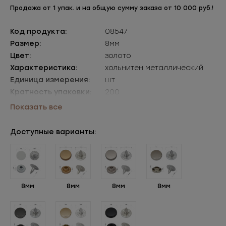
Продажа от 1 упак. и на общую сумму заказа от 10 000 руб.!
Код продукта:
08547
Размер:
8мм
Цвет:
золото
Характеристика:
хольнитен металлический
Единица измерения:
шт
Кратность упаковки:
200
Упаковки:
уп=200шт
Показать все
Доступные варианты:
8мм
8мм
8мм
8мм