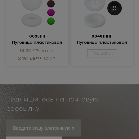
0035ПП
00481ППП
Пуговица пластиковая
Пуговица пластиковая
15.22
РУБ
за шт.
Под заказ
2 191.68
РУБ
за уп.
Подпишитесь на почтовую
рассылку