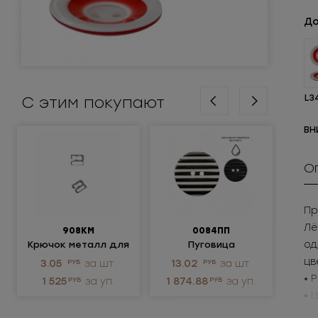
До
С этим покупают
L3
ВН
О
Пр
Лё
908КМ
0084ПП
од
Крючок металл для
Пуговица
нижнего белья
пластиковая
ме
цв
3.05
РУБ
за шт.
13.02
РУБ
за шт.
не
• 
1 525
РУБ
за уп.
1 874.88
РУБ
за уп.
• 
Пр