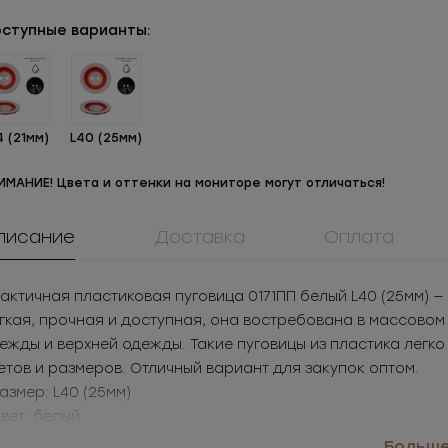
ступные варианты:
4 (21мм)
L40 (25мм)
ИМАНИЕ! Цвета и оттенки на мониторе могут отличаться!
писание
Доставка
Оплата
актичная пластиковая пуговица 0171ПП белый L40 (25мм)
гкая, прочная и доступная, она востребована в массовом
ММ15ТД41
908КМ
0084ПП
ежды и верхней одежды. Такие пуговицы из пластика легк
Молния
Крючок металл для
Пуговица
таллическая
нижнего белья
пластикова
етов и размеров. Отличный вариант для закупок оптом.
3.05
РУБ
за шт.
13.02
РУБ
за 
Под заказ
разъемная 15Т
Размер: L40 (25мм)
1 525
РУБ
за уп.
1 874.88
РУБ
за
Цвет: белый
именение: рубашки, детская одежда, верхняя одежда
Больше.