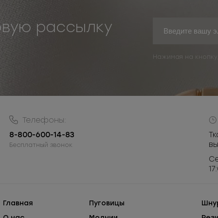
овую рассылку
Нажимая на кнопку
Телефоны:
8-800-600-14-83
Тк
в
Бесплатный звонок
Се
17
Главная
Пуговицы
Шну
О нас
Молнии
Рез