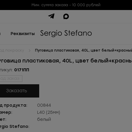
Мин. сумма заказа - 10 000 рублей
ы
Реквизиты
од покраску
Пуговица пластиковая, 40L, цвет белый+красны
уговица пластиковая, 40L, цвет белый+красн
тикул:
0171ПП
од заказ
Заказать
д продукта:
00844
змер:
L40 (25мм)
ет:
белый
rgio Stefano: