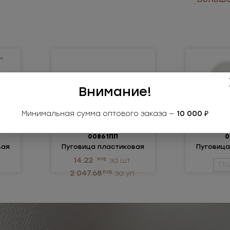
Внимание!
Минимальная сумма оптового заказа —
10 000 ₽
00861ПП
0
вая
Пуговица пластиковая
Пуговица
14.22
РУБ
за шт.
По
2 047.68
РУБ
за уп.