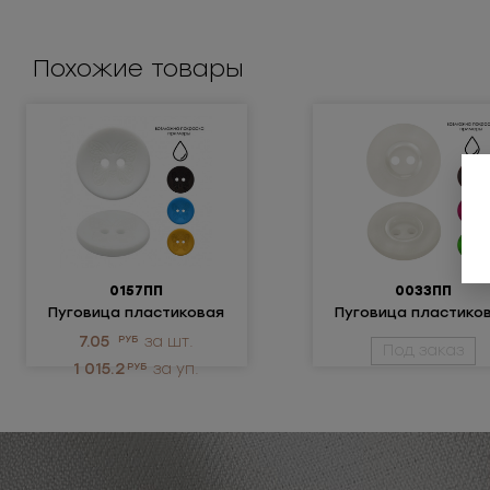
Похожие товары
0157ПП
0033ПП
Пуговица пластиковая
Пуговица пластико
7.05
РУБ
за шт.
Под заказ
1 015.2
РУБ
за уп.