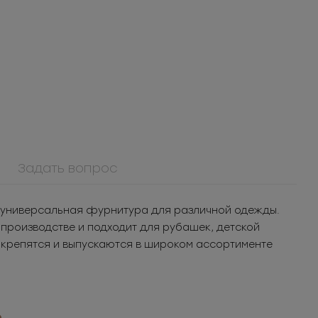
Задать вопрос
 — универсальная фурнитура для различной одежды.
 производстве и подходит для рубашек, детской
ММ15ТД41
о крепятся и выпускаются в широком ассортименте
Молния
я
металлическая
шт.
Под заказ
неразъемная 15Т
 уп.
..