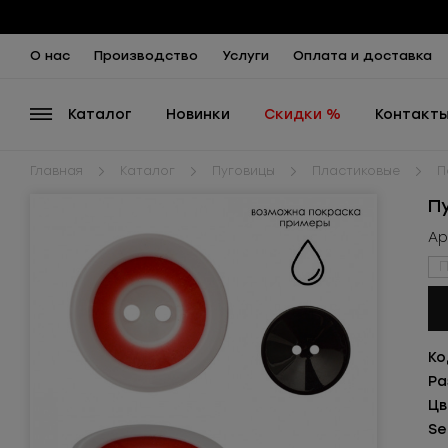
О нас
Производство
Услуги
Оплата и доставка
Каталог
Новинки
Скидки %
Контакт
Главная
Каталог
Пуговицы
Пластиковые
П
П
Ар
П
Ко
Ра
Цв
Se