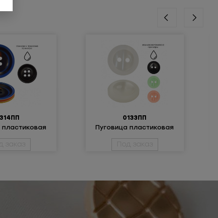
314ПП
0133ПП
 пластиковая
Пуговица пластиковая
д заказ
Под заказ