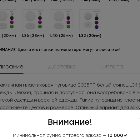
4 (28мм)
L48 (30мм)
L48 (30мм)
L14 (9мм)
L16 (10мм)
L
2 (20мм)
L36 (23мм)
L40 (25мм)
L32 (20мм)
ИМАНИЕ! Цвета и оттенки на мониторе могут отличаться!
писание
Доставка
Оплата
актичная пластиковая пуговица 0035ПП белый глянец L34
ежды. Лёгкая, прочная и доступная, она востребована в 
тской одежды и верхней одежды. Такие пуговицы из пласт
сортименте цветов и размеров. Отличный вариант для зак
Размер: L34 (21мм)
Внимание!
Цвет: белый глянец
именение: рубашки, детская одежда, верхняя одежда
Больше.
Минимальная сумма оптового заказа —
10 000 ₽