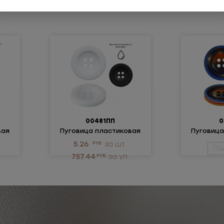
00481ПП
0
вая
Пуговица пластиковая
Пуговица
5.26
РУБ
за шт.
По
757.44
РУБ
за уп.