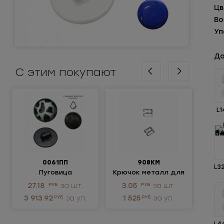
Цв
Во
Уп
До
С этим покупают
L1
0061ПП
908КМ
L3
Пуговица
Крючок металл для
пластиковая
нижнего белья
ме
27.18
РУБ
за шт.
3.05
РУБ
за шт.
р
3 913.92
РУБ
за уп.
1 525
РУБ
за уп.