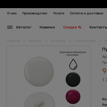
О нас
Производство
Услуги
Оплата и доставка
Каталог
Новинки
Скидки %
Контакт
Главная
Каталог
Пуговицы
Пластиковые
П
П
Ар
Пр
9
1
Ко
Ра