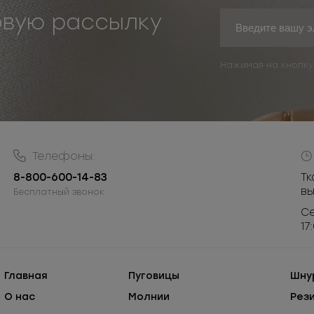
овую рассылку
Нажимая на кнопку
Телефоны:
8-800-600-14-83
Тк
в
Бесплатный звонок
Се
17
Главная
Пуговицы
Шну
О нас
Молнии
Рез