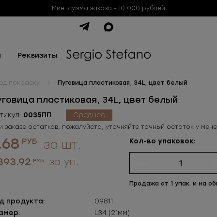
Мин. сумма заказа - 10 000 рублей
ы
Реквизиты
од покраску
Пуговица пластиковая, 34L, цвет белый
уговица пластиковая, 34L, цвет белый
тикул:
0035ПП
Среднее
и заказе остатков, пожалуйста, уточняйте точный остаток у мен
.68
РУБ
Кол-во упаковок:
за шт.
 393.92
за уп.
РУБ
Продажа от 1 упак. и на об
д продукта:
09811
змер:
L34 (21мм)