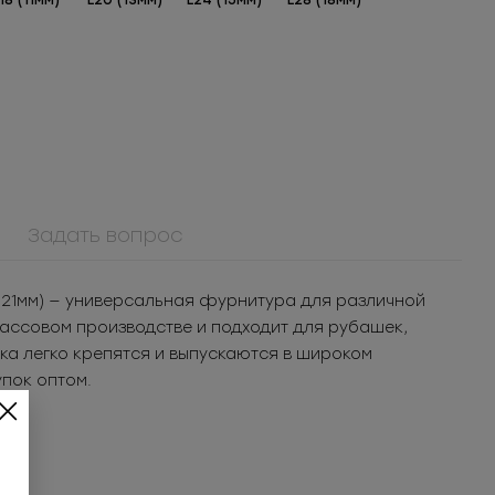
18 (11мм)
L20 (13мм)
L24 (15мм)
L28 (18мм)
Задать вопрос
 (21мм) — универсальная фурнитура для различной
массовом производстве и подходит для рубашек,
ика легко крепятся и выпускаются в широком
упок оптом.
..