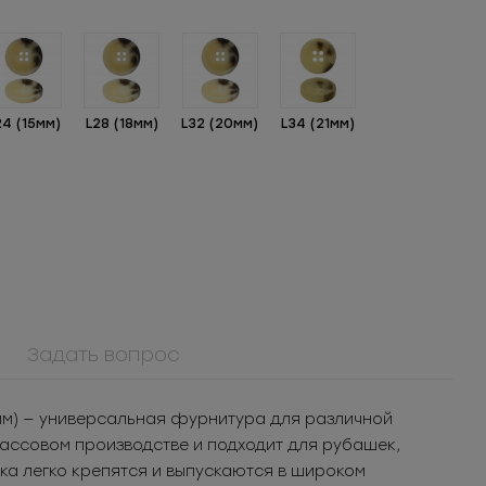
24 (15мм)
L28 (18мм)
L32 (20мм)
L34 (21мм)
Задать вопрос
ММ5Т5180БХ
л для
Молния
ья
металлическая
т.
203.69
РУБ
за шт.
неразъемная 5Т
мм) — универсальная фурнитура для различной
п.
2 036.9
РУБ
за уп.
массовом производстве и подходит для рубашек,
ика легко крепятся и выпускаются в широком