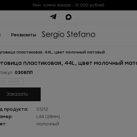
Мин. сумма заказа - 10 000 рублей
ы
Реквизиты
уговица пластиковая, 44L, цвет молочный матовый
уговица пластиковая, 44L, цвет молочный ма
тикул:
0308ПП
од заказ
Заказать
д продукта:
01212
змер:
L44 (28мм)
ет:
молочный