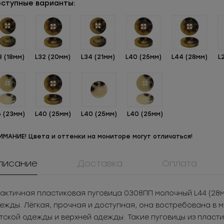
ступные варианты:
8 (18мм)
L32 (20мм)
L34 (21мм)
L40 (25мм)
L44 (28мм)
L
6 (23мм)
L40 (25мм)
L40 (25мм)
L40 (25мм)
ИМАНИЕ! Цвета и оттенки на мониторе могут отличаться!
писание
Доставка
Оплата
ММ5Т5180БХ
0061ПП
908КМ
Молния
Пуговица
Крючок метал
таллическая
пластиковая
нижнего бел
.69
РУБ
за шт.
21.32
РУБ
за шт.
3.05
РУБ
за ш
разъемная 5Т
актичная пластиковая пуговица 0308ПП молочный L44 (28
36.9
РУБ
за уп.
3 070.08
РУБ
за уп.
1 525
РУБ
за у
ежды. Лёгкая, прочная и доступная, она востребована в 
тской одежды и верхней одежды. Такие пуговицы из пласт