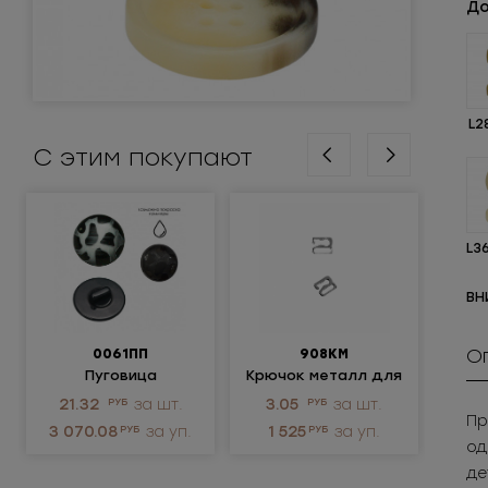
До
L2
С этим покупают
L3
ВН
О
0061ПП
908КМ
Пуговица
Крючок металл для
пластиковая
нижнего белья
ме
21.32
РУБ
за шт.
3.05
РУБ
за шт.
203
не
Пр
3 070.08
РУБ
за уп.
1 525
РУБ
за уп.
2 0
од
де