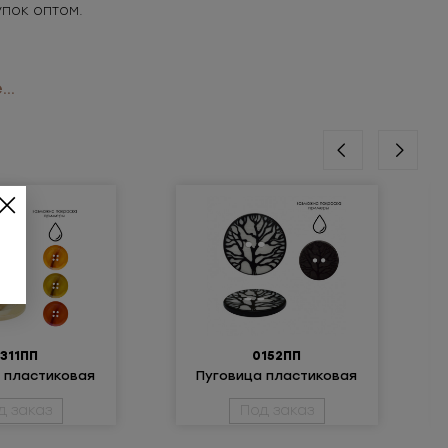
упок оптом.
..
311ПП
0152ПП
 пластиковая
Пуговица пластиковая
д заказ
Под заказ