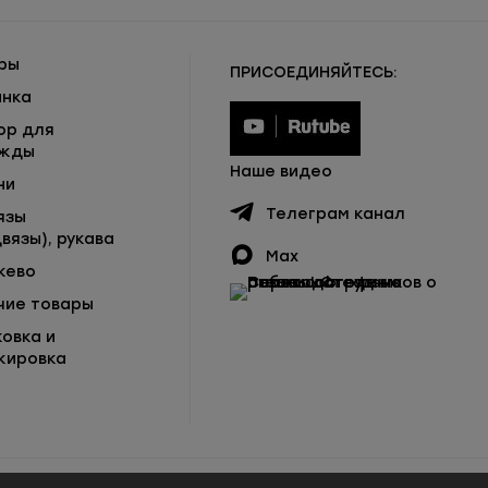
ры
ПРИСОЕДИНЯЙТЕСЬ:
инка
ор для
жды
Наше видео
ни
Телеграм канал
язы
вязы), рукава
Max
жево
чие товары
ковка и
кировка