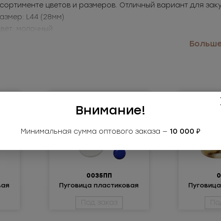
сортименте цветов и размеров. Отличный вариант для зак
Размер: L44 (28мм)
Цвет: молочный
именение: рубашки, детская одежда, верхняя одежда
Больше.
Внимание!
Минимальная сумма оптового заказа —
10 000 ₽
0035ПП
0
вая
Пуговица пластиковая
Пуговица
Под заказ
По