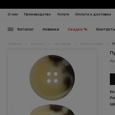
О нас
Производство
Услуги
Оплата и доставка
Каталог
Новинки
Скидки %
Контакт
Главная
Каталог
Пуговицы
Пластиковые
П
П
Ар
П
Ко
Ра
Цв