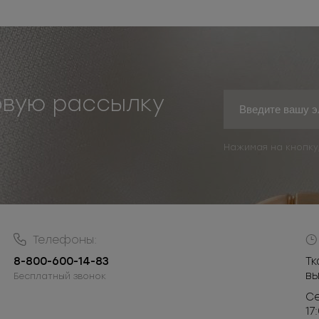
овую рассылку
Нажимая на кнопку
Телефоны:
8-800-600-14-83
Тк
в
Бесплатный звонок
Се
17