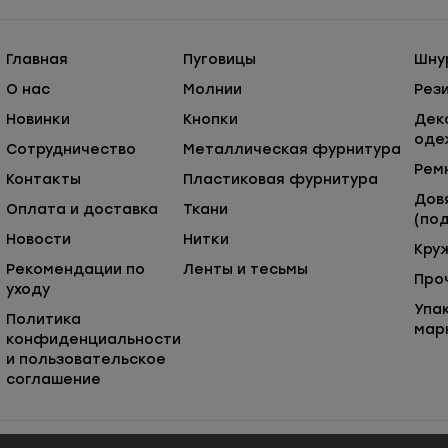
Главная
Пуговицы
Шну
О нас
Молнии
Рез
Новинки
Кнопки
Дек
оде
Сотрудничество
Металлическая фурнитура
Рем
Контакты
Пластиковая фурнитура
Дов
Оплата и доставка
Ткани
(под
Новости
Нитки
Кру
Рекомендации по
Ленты и тесьмы
Про
уходу
Упа
Политика
мар
конфиденциальности
и пользовательское
соглашение