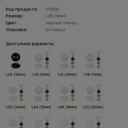
Код продукта:
09868
Размер:
L28 (18мм)
Цвет:
черный глянец
Упаковки:
уп=144шт
Доступные варианты:
L24 (15мм)
L14 (9мм)
L16 (10мм)
L18 (11мм)
L20 (13мм)
L24 (15мм)
L28 (18мм)
L32 (20мм)