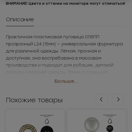
ВНИМАНИЕ! Цвета и оттенки на мониторе могут отличаться!
Описание
Практичная пластиковая пуговица 0115ПП
прозрачный L24 (15мм) — универсальная фурнитура
для различной одежды. Лёгкая, прочная и
доступная, она востребована в массовом
производстве и подходит для рубашек, детской
одежды и верхней одежды. Такие пуговицы из
пластика легко крепятся и выпускаются в широком
Больше...
ассортименте цветов и размеров. Отличный вариант
для закупок оптом.
Похожие товары
• Размер: L24 (15мм)
• Цвет: прозрачный
Применение: рубашки, детская одежда, верхняя
одежда