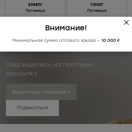
2088ПГ
1130ПГ
Пуговица
Пуговица
металлизированная
металлизированная
Под заказ
Под заказ
Внимание!
Минимальная сумма оптового заказа —
10 000 ₽
Подпишитесь на почтовую
рассылку
Подписаться