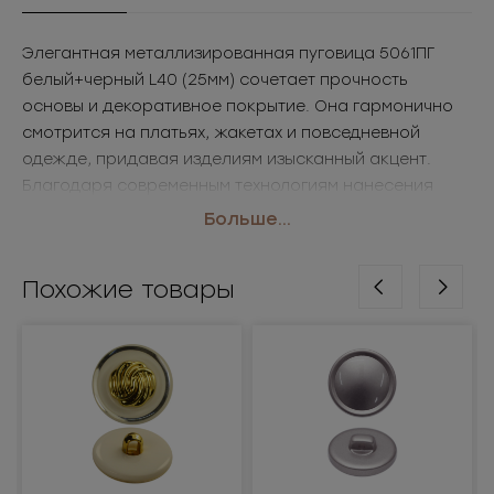
Элегантная металлизированная пуговица 5061ПГ
белый+черный L40 (25мм) сочетает прочность
основы и декоративное покрытие. Она гармонично
смотрится на платьях, жакетах и повседневной
одежде, придавая изделиям изысканный акцент.
Благодаря современным технологиям нанесения
покрытия, такие пуговицы фурнитура оптом
Больше...
сохраняют привлекательный вид даже при активной
эксплуатации.
Похожие товары
• Размер: L40 (25мм)
• Цвет: белый+черный
Применение: платья, жакеты, универсальная одежда