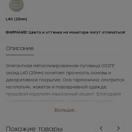
L40 (25мм)
ВНИМАНИЕ! Цвета и оттенки на мониторе могут отличаться!
Описание
Элегантная металлизированная пуговица 002ПГ
оксид L40 (25мм) сочетает прочность основы и
декоративное покрытие. Она гармонично смотрится
на платьях, жакетах и повседневной одежде,
придавая изделиям изысканный акцент. Благодаря
современным технологиям нанесения покрытия,
такие пуговицы фурнитура оптом сохраняют
Больше...
привлекательный вид даже при активной
эксплуатации.
Похожие товары
• Размер: L40 (25мм)