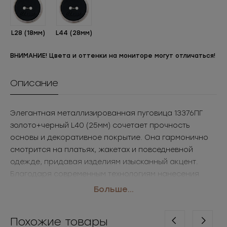
L28 (18мм)
L44 (28мм)
ВНИМАНИЕ! Цвета и оттенки на мониторе могут отличаться!
Описание
Элегантная металлизированная пуговица 13376ПГ
золото+черный L40 (25мм) сочетает прочность
основы и декоративное покрытие. Она гармонично
смотрится на платьях, жакетах и повседневной
одежде, придавая изделиям изысканный акцент.
Благодаря современным технологиям нанесения
покрытия, такие пуговицы фурнитура оптом
Больше...
сохраняют привлекательный вид даже при активной
эксплуатации.
Похожие товары
• Размер: L40 (25мм)