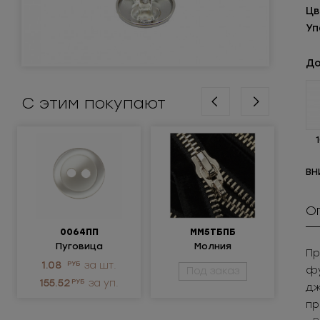
Цв
Уп
До
С этим покупают
ВН
О
0064ПП
ММ5ТБПБ
Пуговица
Молния
Крюч
Пр
пластиковая
металлическая
ни
1.08
РУБ
за шт.
3.
фу
Под заказ
разъемная 5Т
155.52
РУБ
за уп.
1 
дж
пр