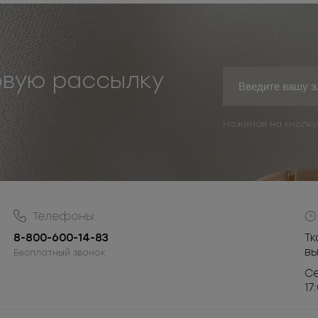
овую рассылку
Нажимая на кнопку
Телефоны:
8-800-600-14-83
Тк
в
Бесплатный звонок
Се
17