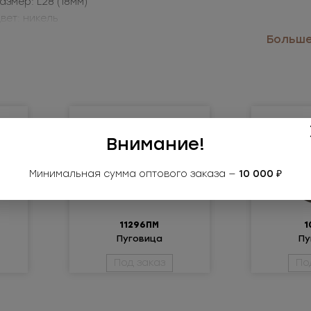
Размер: L28 (18мм)
Цвет: никель
именение: джинсы, куртки, пальто, аксессуары
Больше.
Внимание!
Минимальная сумма оптового заказа —
10 000 ₽
11296ПМ
1
Пуговица
Пу
металлическая
металл
Под заказ
По