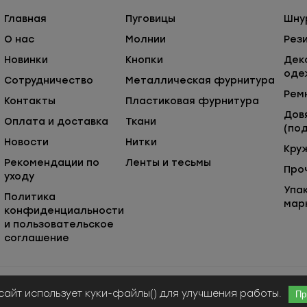
Главная
Пуговицы
Шну
О нас
Молнии
Рез
Новинки
Кнопки
Дек
оде
Сотрудничество
Металлическая фурнитура
Рем
Контакты
Пластиковая фурнитура
Дов
Оплата и доставка
Ткани
(под
Новости
Нитки
Кру
Рекомендации по
Ленты и тесьмы
Про
уходу
Упа
Политика
мар
конфиденциальности
и пользовательское
соглашение
Публичная оферта
© ООО «Сержио Стефано», 2026
сайт использует куки-файлы() для улучшения работы.
Пр