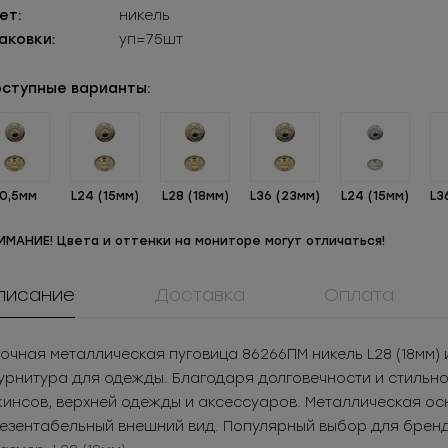
ет:
никель
аковки:
уп=75шт
ступные варианты:
10,5мм
L24 (15мм)
L28 (18мм)
L36 (23мм)
L24 (15мм)
L3
ИМАНИЕ! Цвета и оттенки на мониторе могут отличаться!
писание
Доставка
Оплата
908КМ
0064ПП
ММ5ТБПБ
ок металл для
Пуговица
Молния
очная металлическая пуговица 86266ПМ никель L28 (18мм)
жнего белья
пластиковая
металличес
05
РУБ
за шт.
1.08
РУБ
за шт.
рнитура для одежды. Благодаря долговечности и стильном
Под заказ
разъемная 
525
РУБ
за уп.
155.52
РУБ
за уп.
инсов, верхней одежды и аксессуаров. Металлическая ос
езентабельный внешний вид. Популярный выбор для бренд