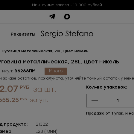
Мин. сумма заказа - 10 000 рублей
ы
Реквизиты
Пуговица металлическая, 28L, цвет никель
уговица металлическая, 28L, цвет никель
тикул:
86266ПМ
Много
и заказе остатков, пожалуйста, уточняйте точный остаток у мен
2.07
РУБ
Кол-во упаковок:
за шт.
 655.25
за уп.
РУБ
Продажа от 1 упак. и на
д продукта:
21322
змер:
L28 (18мм)