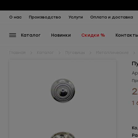
О нас
Производство
Услуги
Оплата и доставка
Каталог
Новинки
Скидки %
Контакт
Главная
Каталог
Пуговицы
Металлические
П
Ар
Пр
2
1
Ко
Ра