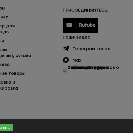
ры
ПРИСОЕДИНЯЙТЕСЬ:
инка
ор для
жды
Наше видео
ни
Телеграм канал
язы
вязы), рукава
Max
жево
чие товары
ковка и
кировка
инять