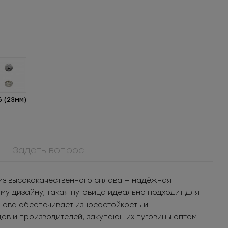
6 (23мм)
Задать вопрос
908КМ
Крючок металл для
 из высококачественного сплава — надёжная
кая
нижнего белья
3.05
РУБ
за шт.
у дизайну, такая пуговица идеально подходит для
5Т
1 525
РУБ
за уп.
нова обеспечивает износостойкость и
ов и производителей, закупающих пуговицы оптом.