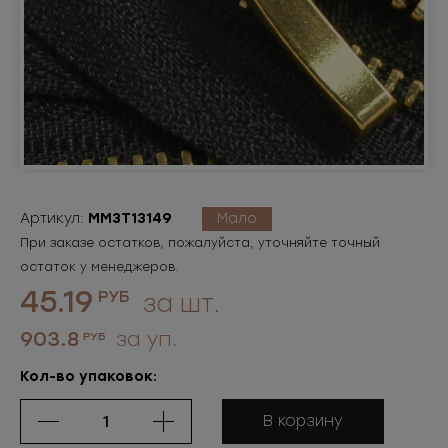
Артикул:
ММ3Т13149
Мало
При заказе остатков, пожалуйста, уточняйте точный
остаток у менеджеров.
45.19
РУБ
за шт.
903.8
за уп.
РУБ
Кол-во упаковок:
В корзину