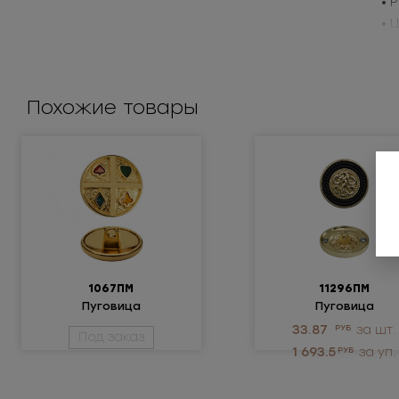
• 
• 
Пр
Похожие товары
1067ПМ
11296ПМ
Пуговица
Пуговица
металлическая
металлическая
33.87
РУБ
за шт.
Под заказ
1 693.5
РУБ
за уп.