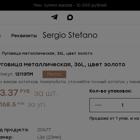
Мин. сумма заказа - 10 000 рублей
ы
Реквизиты
Пуговица металлическая, 36L, цвет золото
уговица металлическая, 36L, цвет золото
тикул:
12113ПМ
Много
и заказе остатков, пожалуйста, уточняйте точный остаток у мен
3.37
РУБ
Кол-во упаковок:
за шт.
 168.5
за уп.
РУБ
Продажа от 1 упак. и на
д продукта:
20677
змер:
L36 (23мм)