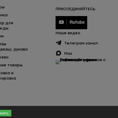
ры
ПРИСОЕДИНЯЙТЕСЬ:
инка
ор для
жды
Наше видео
ни
Телеграм канал
язы
вязы), рукава
Max
жево
чие товары
ковка и
кировка
инять