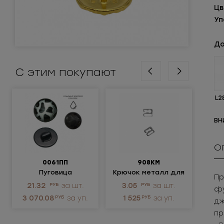
Цв
Уп
До
С этим покупают
L2
ВН
О
0061ПП
908КМ
Пуговица
Крючок металл для
Пр
пластиковая
нижнего белья
ме
21.32
РУБ
за шт.
3.05
РУБ
за шт.
95
фу
не
3 070.08
РУБ
за уп.
1 525
РУБ
за уп.
4 
дж
пр