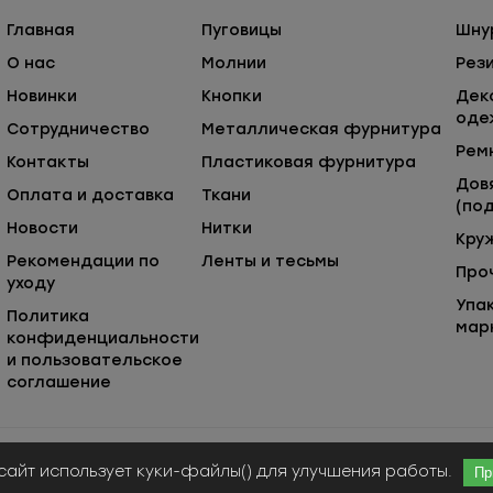
Главная
Пуговицы
Шну
О нас
Молнии
Рез
Новинки
Кнопки
Дек
оде
Сотрудничество
Металлическая фурнитура
Рем
Контакты
Пластиковая фурнитура
Дов
Оплата и доставка
Ткани
(под
Новости
Нитки
Кру
Рекомендации по
Ленты и тесьмы
Про
уходу
Упа
Политика
мар
конфиденциальности
и пользовательское
соглашение
Публичная оферта
© ООО «Сержио Стефано», 2026
сайт использует куки-файлы() для улучшения работы.
Пр