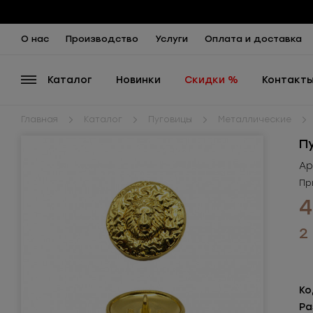
О нас
Производство
Услуги
Оплата и доставка
Каталог
Новинки
Скидки %
Контакт
Главная
Каталог
Пуговицы
Металлические
П
Ар
Пр
4
2
Ко
Ра