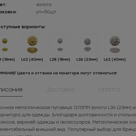
ет:
золото
аковки:
уп=50шт
ступные варианты:
8 (18мм)
L62 (40мм)
L28 (18мм)
L36 (23мм)
L62 (40мм)
ИМАНИЕ! Цвета и оттенки на мониторе могут отличаться!
писание
Доставка
Оплата
ММ5ТА2
0061ПП
908КМ
Молния
Пуговица
Крючок метал
очная металлическая пуговица 12113ПМ золото L36 (23мм)
таллическая
пластиковая
нижнего бел
.62
РУБ
за шт.
21.32
РУБ
за шт.
3.05
РУБ
за ш
рнитура для одежды. Благодаря долговечности и стильном
разъемная 5Т
781
РУБ
за уп.
3 070.08
РУБ
за уп.
1 525
РУБ
за у
инсов, верхней одежды и аксессуаров. Металлическая ос
езентабельный внешний вид. Популярный выбор для бренд