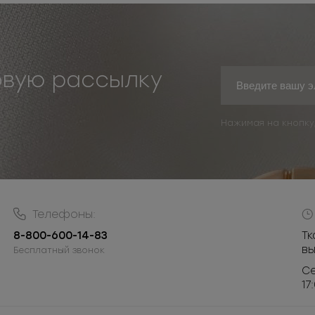
овую рассылку
Нажимая на кнопку
Телефоны:
8-800-600-14-83
Тк
в
Бесплатный звонок
Се
17