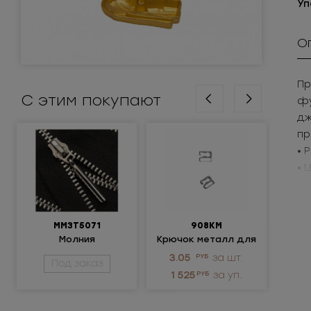
Уп
О
Пр
С этим покупают
фу
дж
пр
• 
• 
Пр
ММ3Т5071
908КМ
Молния
Крючок металл для
металлическая
нижнего белья
п
3.05
РУБ
за шт.
13
Под заказ
разъемная 3Т
1 525
РУБ
за уп.
1 8