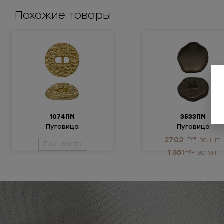
Похожие товары
1074ПМ
3533ПМ
Пуговица
Пуговица
металлическая 48L
металлическая
27.02
РУБ
за шт.
Под заказ
1 351
РУБ
за уп.