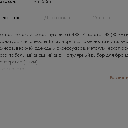
аковки:
уп=50шт
писание
Доставка
Оплата
очная металлическая пуговица 5483ПМ золото L48 (30мм) 
рнитура для одежды. Благодаря долговечности и стильном
инсов, верхней одежды и аксессуаров. Металлическая ос
езентабельный внешний вид. Популярный выбор для бренд
Размер: L48 (30мм)
Цвет: золото
именение: джинсы, куртки, пальто, аксессуары
Больше.
0084ПП
ММ3Т5071
908КМ
Пуговица
Молния
Крючок метал
ластиковая
металлическая
нижнего бел
.02
РУБ
за шт.
3.05
РУБ
за ш
Под заказ
разъемная 3Т
74.88
РУБ
за уп.
1 525
РУБ
за у