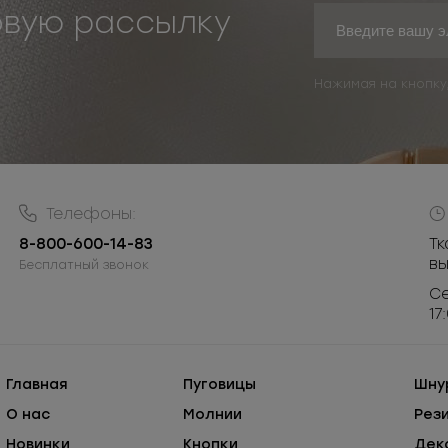
овую рассылку
Нажимая на кнопку
Телефоны:
8-800-600-14-83
Тк
в
Бесплатный звонок
Се
17
Главная
Пуговицы
Шну
О нас
Молнии
Рез
Новинки
Кнопки
Дек