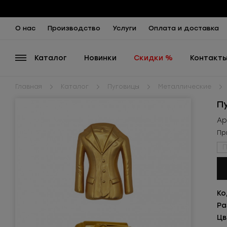
О нас
Производство
Услуги
Оплата и доставка
Каталог
Новинки
Скидки %
Контакт
Главная
Каталог
Пуговицы
Металлические
П
Ар
Пр
П
Ко
Ра
Цв