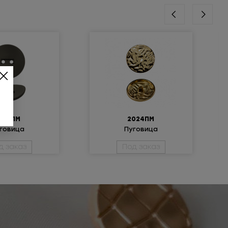
079ПМ
2024ПМ
говица
Пуговица
ическая 48L
металлическая
д заказ
Под заказ