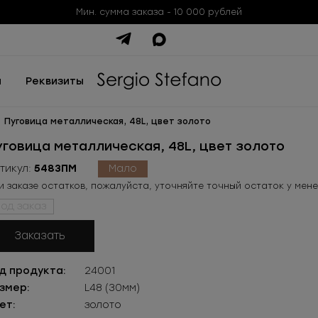
Мин. сумма заказа - 10 000 рублей
ы
Реквизиты
Пуговица металлическая, 48L, цвет золото
уговица металлическая, 48L, цвет золото
тикул:
5483ПМ
Мало
и заказе остатков, пожалуйста, уточняйте точный остаток у мен
од заказ
Заказать
д продукта:
24001
змер:
L48 (30мм)
ет:
золото