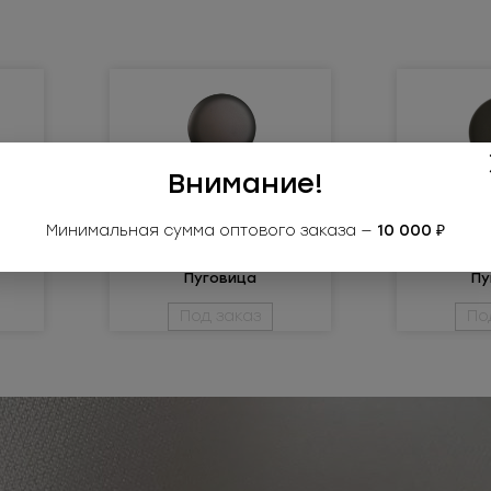
Внимание!
Минимальная сумма оптового заказа —
10 000 ₽
1997ПМ
1
Пуговица
Пу
металлическая
металл
Под заказ
По