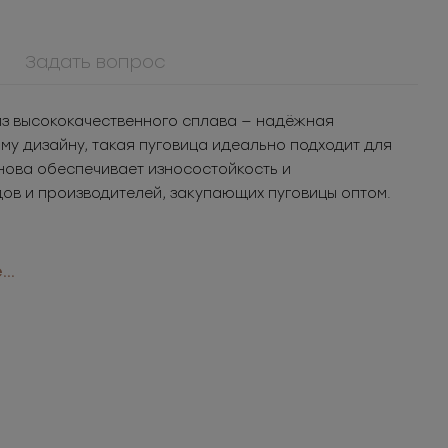
Задать вопрос
из высококачественного сплава — надёжная
у дизайну, такая пуговица идеально подходит для
нова обеспечивает износостойкость и
ов и производителей, закупающих пуговицы оптом.
..
0084ПП
л для
Пуговица
ья
пластиковая
т.
13.02
РУБ
за шт.
п.
1 874.88
РУБ
за уп.