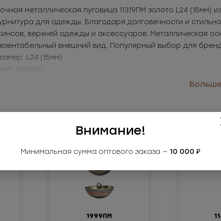
очная металлическая пуговица 11319ПМ золото L24 (15мм) 
рнитура для одежды. Благодаря долговечности и стильном
инсов, верхней одежды и аксессуаров. Металлическая ос
езентабельный внешний вид. Популярный выбор для бренд
Размер: L24 (15мм)
Цвет: золото
именение: джинсы, куртки, пальто, аксессуары
Больше.
Внимание!
Минимальная сумма оптового заказа —
10 000 ₽
1999ПМ
1