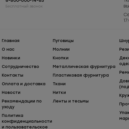
8-800-600-14-83
Тк
в
Бесплатный звонок
Се
17
Главная
Пуговицы
Шну
О нас
Молнии
Рез
Новинки
Кнопки
Дек
оде
Сотрудничество
Металлическая фурнитура
Рем
Контакты
Пластиковая фурнитура
Дов
Оплата и доставка
Ткани
(под
Новости
Нитки
Кру
Рекомендации по
Ленты и тесьмы
Про
уходу
Упа
Политика
мар
конфиденциальности
и пользовательское