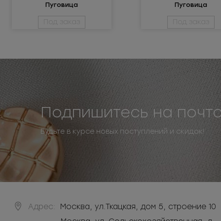
Пуговица
Пуговица
металлическая 24L
металлическая 2
Под заказ
Под заказ
Подпишитесь на почт
Будьте в курсе новых поступлений и скидок!
Адрес:
Москва
,
ул.Ткацкая, дом 5, строение 10