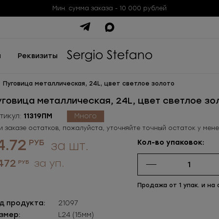
Мин. сумма заказа - 10 000 рублей
ы
Реквизиты
Пуговица металлическая, 24L, цвет светлое золото
уговица металлическая, 24L, цвет светлое зо
тикул:
11319ПМ
Много
и заказе остатков, пожалуйста, уточняйте точный остаток у мен
4.72
РУБ
Кол-во упаковок:
за шт.
 472
за уп.
РУБ
Продажа от 1 упак. и на 
д продукта:
21097
змер:
L24 (15мм)