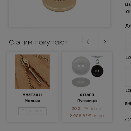
Цв
Уп
До
С этим покупают
L2
L2
ММ3Т5071
0173ПП
Молния
Пуговица
Крюч
ВН
металлическая
пластиковая
ни
20.2
РУБ
за шт.
3.
Под заказ
неразъемная 3Т
2 908.8
РУБ
за уп.
1 
О