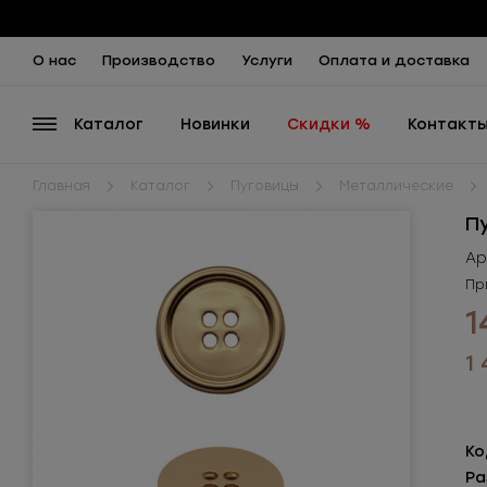
О нас
Производство
Услуги
Оплата и доставка
Каталог
Новинки
Скидки %
Контакт
Главная
Каталог
Пуговицы
Металлические
П
Ар
Пр
1
1
Ко
Ра