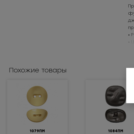
Пр
фу
дж
пр
• 
• 
Пр
Похожие товары
1079ПМ
1084ПМ