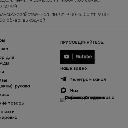
ацкая: пн-чт: 9:00-18:00 пт: 9:00-17:00 сб-вс:
ыходной
льскохозяйственная: пн-чт: 9:00-18:00 пт: 9:00-
:00 сб-вс: выходной
ры
ПРИСОЕДИНЯЙТЕСЬ:
инка
ор для
жды
Наше видео
ни
Телеграм канал
язы
вязы), рукава
Max
жево
чие товары
ковка и
кировка