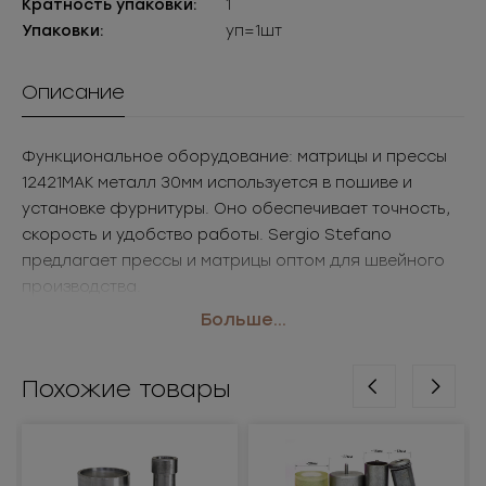
Кратность упаковки:
1
Упаковки:
уп=1шт
Описание
Функциональное оборудование: матрицы и прессы
12421МАК металл 30мм используется в пошиве и
установке фурнитуры. Оно обеспечивает точность,
скорость и удобство работы. Sergio Stefano
предлагает прессы и матрицы оптом для швейного
производства.
• Размер: 30мм
Больше...
• Цвет: металл
• Применение: оборудование для установки
Похожие товары
фурнитуры