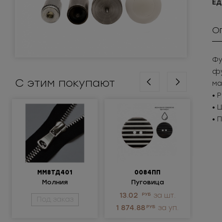
Ед
О
Фу
фу
С этим покупают
ма
• 
• 
• 
ММ8ТД401
0084ПП
Молния
Пуговица
Крюч
металлическая
пластиковая
ни
13.02
РУБ
за шт.
3.
Под заказ
неразъёмная 8Т
1 874.88
РУБ
за уп.
1 