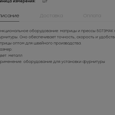
иница измерения:
шт
писание
Доставка
Оплата
нкциональное оборудование: матрицы и прессы 5073МАК м
рнитуры. Оно обеспечивает точность, скорость и удобств
трицы оптом для швейного производства.
Размер:
Цвет: металл
Применение: оборудование для установки фурнитуры
908КМ
ММ8ТД401
0084ПП
ок металл для
Молния
Пуговица
жнего белья
металлическая
пластикова
05
РУБ
за шт.
13.02
РУБ
за 
Под заказ
неразъёмная 8Т
525
РУБ
за уп.
1 874.88
РУБ
за