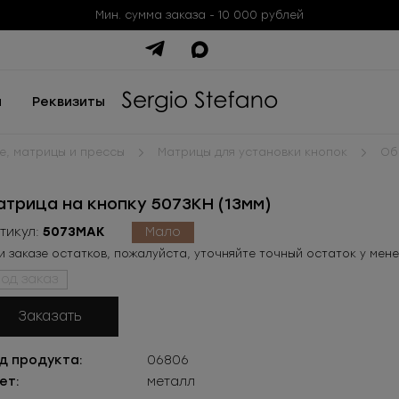
Мин. сумма заказа - 10 000 рублей
ы
Реквизиты
, матрицы и прессы
Матрицы для установки кнопок
Об
атрица на кнопку 5073КН (13мм)
тикул:
5073МАК
Мало
и заказе остатков, пожалуйста, уточняйте точный остаток у мен
од заказ
Заказать
д продукта:
06806
ет:
металл