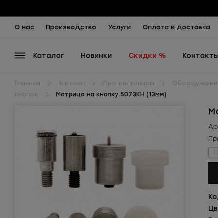
О нас
Производство
Услуги
Оплата и доставка
Каталог
Новинки
Скидки %
Контакт
Главная
Каталог
Прочие товары
Оборудование
кнопок
Матрица на кнопку 5073КН (13мм)
М
Ар
Пр
П
Ко
Цв