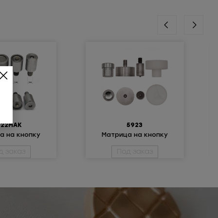
022МАК
5923
а на кнопку
Матрица на кнопку
КН (15мм)
5923
д заказ
Под заказ