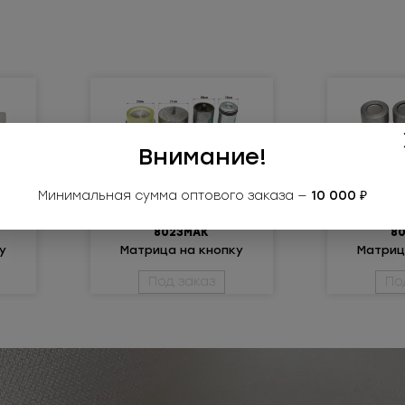
Внимание!
Минимальная сумма оптового заказа —
10 000 ₽
8023МАК
8
у
Матрица на кнопку
Матриц
8023КН (15мм)
8022
Под заказ
По