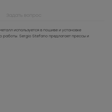
Задать вопрос
еталл используется в пошиве и установке
о работы. Sergio Stefano предлагает прессы и
908КМ
Крючок металл для
я
нижнего белья
шт.
3.05
РУБ
за шт.
 уп.
1 525
РУБ
за уп.