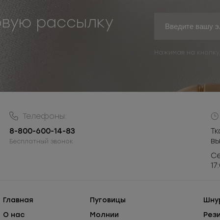
овую рассылку
Нажимая на кнопку
Телефоны:
8-800-600-14-83
Тк
в
Бесплатный звонок
Се
17
Главная
Пуговицы
Шну
О нас
Молнии
Рез