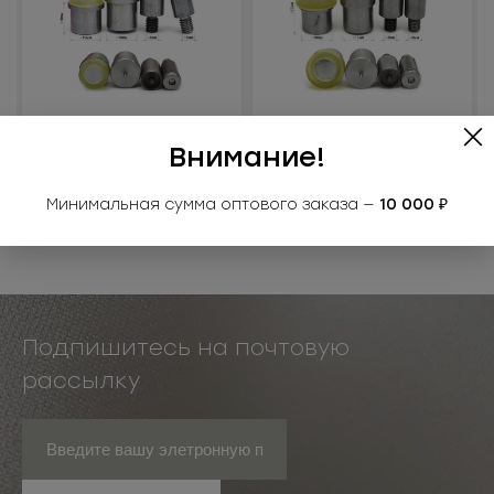
80274МАК
8028МАК
Матрица на кнопку
Матрица на кнопку
Внимание!
8027КН (12
8028КН (15мм)
Под заказ
Под заказ
Минимальная сумма оптового заказа —
10 000 ₽
Подпишитесь на почтовую
рассылку