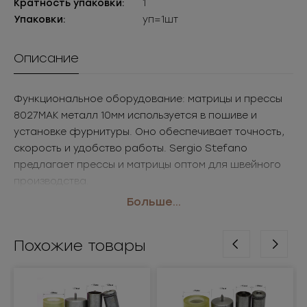
Кратность упаковки:
1
Упаковки:
уп=1шт
Описание
Функциональное оборудование: матрицы и прессы
8027МАК металл 10мм используется в пошиве и
установке фурнитуры. Оно обеспечивает точность,
скорость и удобство работы. Sergio Stefano
предлагает прессы и матрицы оптом для швейного
производства.
• Размер: 10мм
Больше...
• Цвет: металл
• Применение: оборудование для установки
Похожие товары
фурнитуры