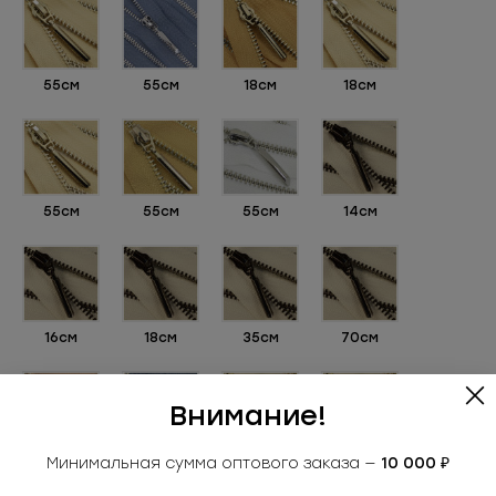
55см
55см
18см
18см
55см
55см
55см
14см
16см
18см
35см
70см
Внимание!
Минимальная сумма оптового заказа —
10 000 ₽
55см
55см
14см
16-20см