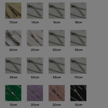
70см
14см
16см
18см
20см
20см
30см
35см
35см
50см
55см
70см
12см
20см
20см
10см