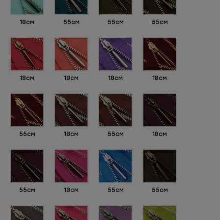
18см
55см
55см
55см
18см
18см
18см
18см
55см
18см
55см
18см
55см
18см
55см
55см