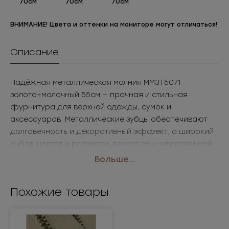
70см
70см
70см
ВНИМАНИЕ! Цвета и оттенки на мониторе могут отличаться!
Описание
Надёжная металлическая молния ММ3Т5071
золото+молочный 55см — прочная и стильная
фурнитура для верхней одежды, сумок и
аксессуаров. Металлические зубцы обеспечивают
долговечность и декоративный эффект, а широкий
выбор цветов и размеров делает её универсальной.
• Размер: 55см
Больше...
• Цвет: золото+молочный
Применение: куртки, пальто, сумки, аксессуары
Похожие товары