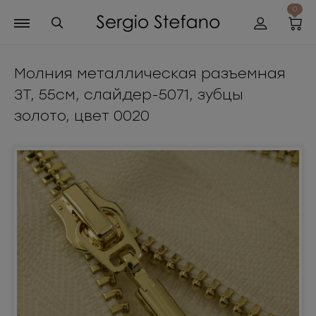
0
Молния металлическая разъемная
3Т, 55см, слайдер-5071, зубцы
золото, цвет 0020