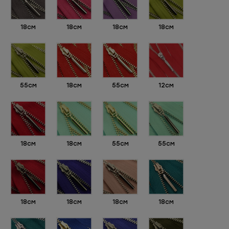
18см
18см
18см
18см
55см
18см
55см
12см
18см
18см
55см
55см
18см
18см
18см
18см