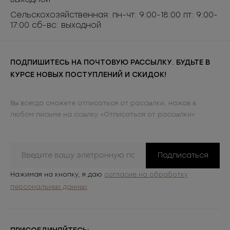
Сельскохозяйственная: пн-чт: 9:00-18:00 пт: 9:00-
17:00 сб-вс: выходной
ПОДПИШИТЕСЬ НА ПОЧТОВУЮ РАССЫЛКУ. БУДЬТЕ В
КУРСЕ НОВЫХ ПОСТУПЛЕНИЙ И СКИДОК!
Вы всегда сможете отписаться от рассылки, нажав в
любом письме на ссылку «Отписаться от рассылки»
Подписаться
Нажимая на кнопку, я даю
согласие на обработку
персональных данных