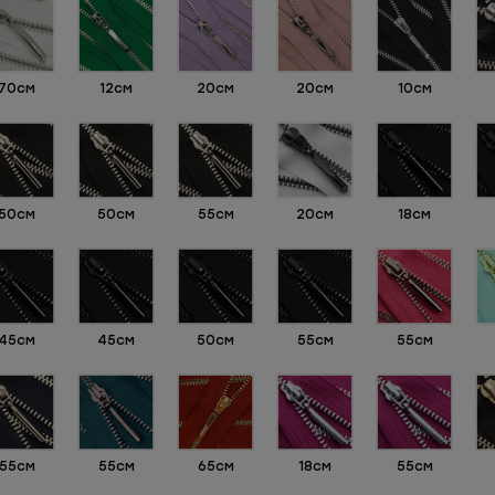
70см
12см
20см
20см
10см
50см
50см
55см
20см
18см
45см
45см
50см
55см
55см
55см
55см
65см
18см
55см