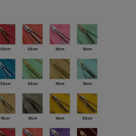
55см
55см
18см
18см
55см
55см
18см
18см
0061ПП
Пуговица
кая
пластиковая
27.18
РУБ
за шт.
3Т
18см
18см
18см
55см
3 913.92
РУБ
за уп.