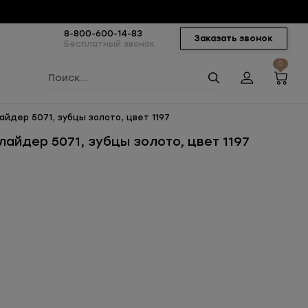
8-800-600-14-83
Заказать звонок
Бесплатный звонок
0
айдер 5071, зубцы золото, цвет 1197
айдер 5071, зубцы золото, цвет 1197