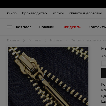
О нас
Производство
Услуги
Оплата и доставка
Каталог
Новинки
Скидки %
Контакт
Главная
Каталог
Молнии
Металлические молн
М
Ар
П
Ко
Ра
Цв
Цв