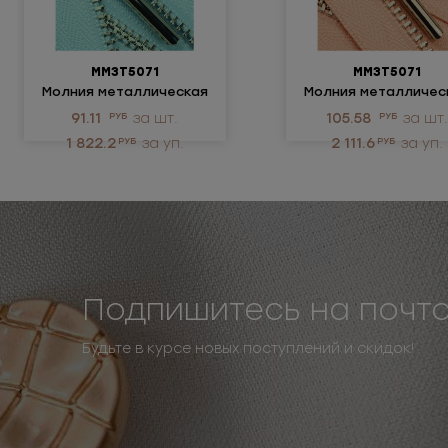
ММ3Т5071
ММ3Т5071
Молния металлическая
Молния металличес
неразъемная 3Т
неразъёмная 3Т
91.11
РУБ
за шт.
105.58
РУБ
за шт.
1 822.2
РУБ
за уп.
2 111.6
РУБ
за уп.
Подпишитесь на почт
Будьте в курсе новых поступлений и скидок!