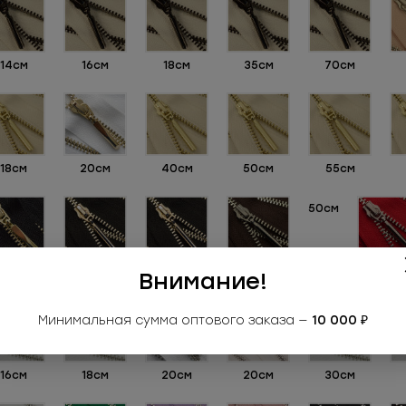
14см
16см
18см
35см
70см
18см
20см
40см
50см
55см
50см
20см
30см
40см
18см
55см
Внимание!
Минимальная сумма оптового заказа —
10 000 ₽
16см
18см
20см
20см
30см