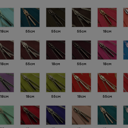
18см
55см
55см
55см
18см
18см
55см
18см
55см
18см
18см
18см
55см
18см
55см