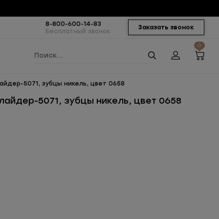
8-800-600-14-83
Заказать звонок
Бесплатный звонок
0
айдер-5071, зубцы никель, цвет 0658
лайдер-5071, зубцы никель, цвет 0658