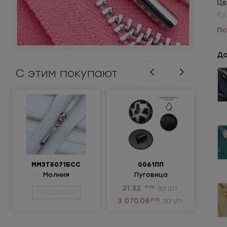
Цв
Ед
Кр
По
Уп
До
С этим покупают
ММ3Т5071БСС
0061ПП
Молния
Пуговица
Крюч
металлическая
пластиковая
ни
21.32
РУБ
за шт.
3.
Под заказ
разъемная 3Т
3 070.08
РУБ
за уп.
1 