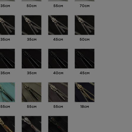
35см
50см
55см
70см
35см
35см
45см
50см
35см
35см
40см
45см
55см
55см
55см
18см