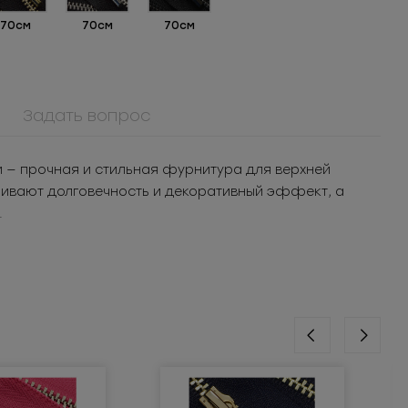
70см
70см
70см
Задать вопрос
 — прочная и стильная фурнитура для верхней
чивают долговечность и декоративный эффект, а
.