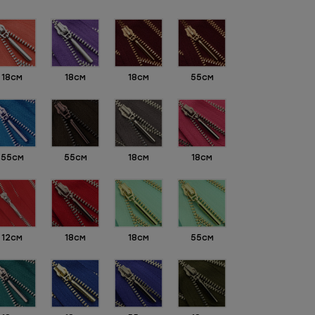
18см
18см
18см
55см
55см
55см
18см
18см
12см
18см
18см
55см