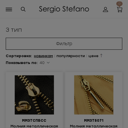
0
3 тип
Фильтр
Сортиров
ка
:
новинкам
|
популярности
|
цене
Показывать по:
40
ММ3ТСПБСС
ММ3Т5071
Молния металлическая
Молния металлическая