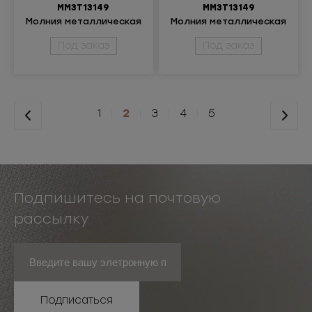
ММ3Т13149
ММ3Т13149
Молния металлическая
Молния металлическая
разъемная 3Т
разъемная 3Т
Под заказ
Под заказ
1
|
2
|
3
|
4
|
5
Подпишитесь на почтовую
рассылку
Подписаться