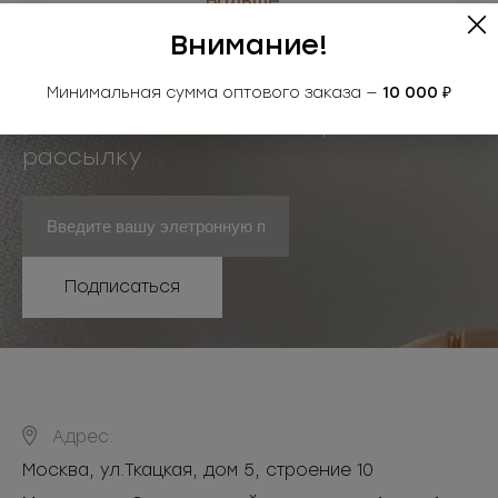
Больше...
размерах и цветах.
Внимание!
• Размер: толщина 5мм, длина 150см
• Цвет: черный+белый
Минимальная сумма оптового заказа —
10 000 ₽
Применение: обувь, одежда, сумки
Подпишитесь на почтовую
рассылку
Подписаться
Адрес:
Москва
,
ул.Ткацкая, дом 5, строение 10