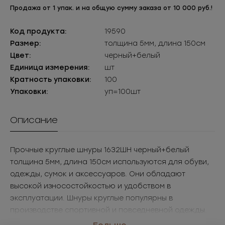
Продажа от 1 упак. и на общую сумму заказа от 10 000 руб.!
Код продукта:
19590
Размер:
толщина 5мм, длина 150см
Цвет:
черный+белый
Единица измерения:
шт
Кратность упаковки:
100
Упаковки:
уп=100шт
Описание
Прочные круглые шнуры 1632ШН черный+белый
толщина 5мм, длина 150см используются для обуви,
одежды, сумок и аксессуаров. Они обладают
высокой износостойкостью и удобством в
эксплуатации. Шнуры круглые популярны в
производстве спортивной и повседневной одежды.
Sergio Stefano предлагает шнуры оптом в разных