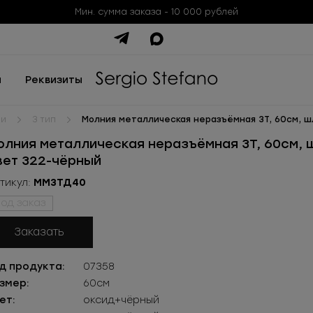
Мин. сумма заказа - 10 000 рублей
ы
Реквизиты
ии
3 тип
Молния металлическая неразъёмная 3Т, 60см, ш
олния металлическая неразъёмная 3Т, 60см, 
вет 322-чёрный
тикул:
ММ3ТД40
од заказ
Заказать
д продукта:
07358
змер:
60см
ет:
оксид+чёрный