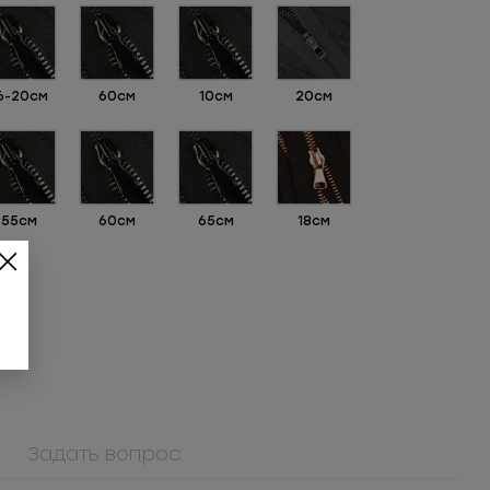
6-20см
60см
10см
20см
55см
60см
65см
18см
Задать вопрос