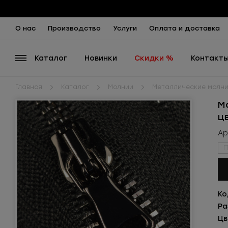
О нас
Производство
Услуги
Оплата и доставка
Каталог
Новинки
Скидки %
Контакт
Главная
Каталог
Молнии
Металлические молн
М
ц
Ар
П
Ко
Ра
Цв