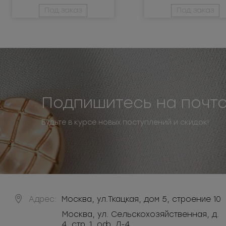
неразъемная 3Т
разъёмная 3Т
Под заказ
Под заказ
Подпишитесь на почт
Будьте в курсе новых поступлений и скидок!
Адрес:
Москва
,
ул.Ткацкая, дом 5, строение 10
Москва, ул. Сельскохозяйственная, д.
4, стр. 1, оф. Л-4