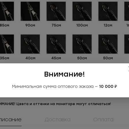
85см
90см
75см
100см
12см
1
35см
40см
45см
50см
50см
Внимание!
Минимальная сумма оптового заказа —
10 000 ₽
18см
30см
ИМАНИЕ! Цвета и оттенки на мониторе могут отличаться!
писание
Доставка
Оплата