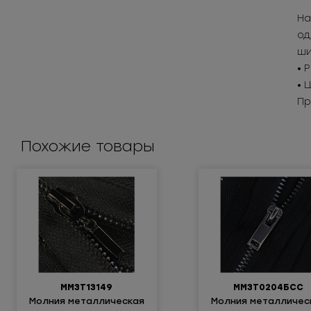
На
од
ши
• 
• 
Пр
Похожие товары
ММ3Т13149
ММ3Т0204БСС
Молния металлическая
Молния металличес