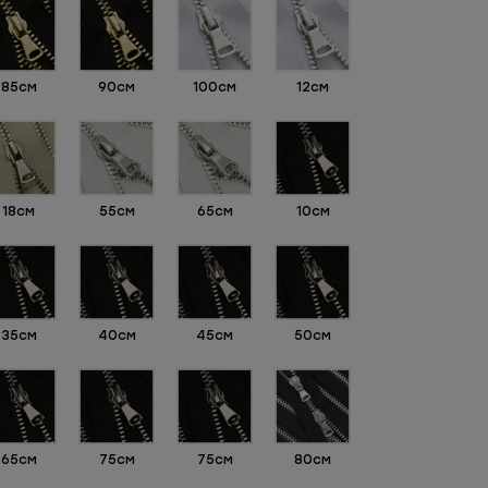
85см
90см
100см
12см
18см
55см
65см
10см
35см
40см
45см
50см
65см
75см
75см
80см