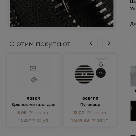
Цв
Уп
До
С этим покупают
908КМ
0084ПП
М
Крючок металл для
Пуговица
нижнего белья
пластиковая
ме
3.05
РУБ
за шт.
13.02
РУБ
за шт.
147
не
1 525
РУБ
за уп.
1 874.88
РУБ
за уп.
1 4