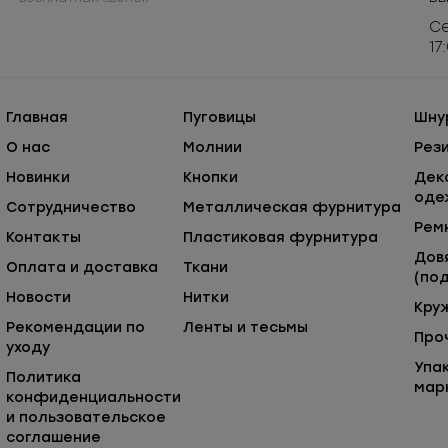
Се
17
Главная
Пуговицы
Шну
О нас
Молнии
Рез
Новинки
Кнопки
Дек
оде
Сотрудничество
Металлическая фурнитура
Рем
Контакты
Пластиковая фурнитура
Дов
Оплата и доставка
Ткани
(под
Новости
Нитки
Кру
Рекомендации по
Ленты и тесьмы
Про
уходу
Упа
Политика
мар
конфиденциальности
и пользовательское
соглашение