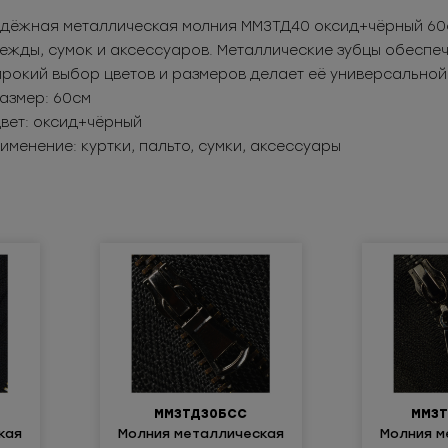
дёжная металлическая молния ММ3ТД40 оксид+чёрный 60с
ежды, сумок и аксессуаров. Металлические зубцы обеспе
рокий выбор цветов и размеров делает её универсальной
Размер: 60см
Цвет: оксид+чёрный
именение: куртки, пальто, сумки, аксессуары
ММ3ТД30БСС
ММ3Т
кая
Молния металлическая
Молния м