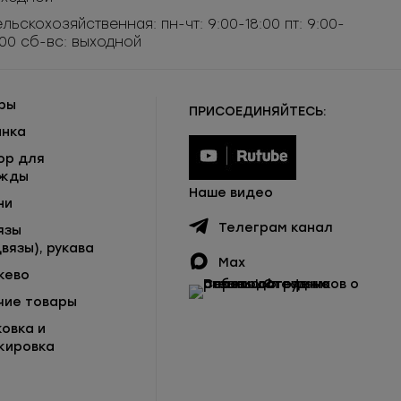
льскохозяйственная: пн-чт: 9:00-18:00 пт: 9:00-
:00 сб-вс: выходной
ры
ПРИСОЕДИНЯЙТЕСЬ:
инка
ор для
жды
Наше видео
ни
Телеграм канал
язы
вязы), рукава
Max
жево
чие товары
ковка и
кировка