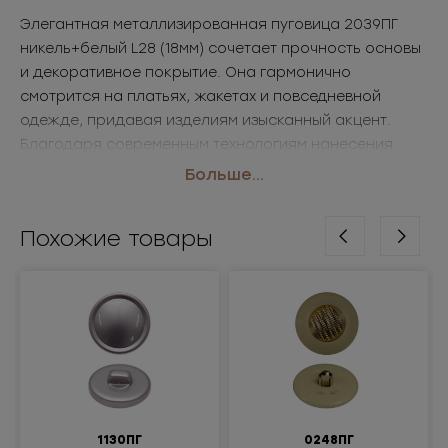
Элегантная металлизированная пуговица 2039ПГ
никель+белый L28 (18мм) сочетает прочность основы
и декоративное покрытие. Она гармонично
смотрится на платьях, жакетах и повседневной
одежде, придавая изделиям изысканный акцент.
Благодаря современным технологиям нанесения
покрытия, такие пуговицы фурнитура оптом
Больше...
сохраняют привлекательный вид даже при активной
эксплуатации.
Похожие товары
• Размер: L28 (18мм)
• Цвет: никель+белый
Применение: платья, жакеты, универсальная одежда
1130ПГ
0248ПГ