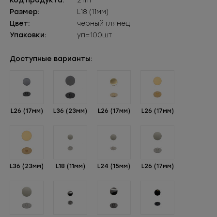
Код продукта:
21111
Размер:
L18 (11мм)
Цвет:
черный глянец
Упаковки:
уп=100шт
Доступные варианты:
L26 (17мм)
L36 (23мм)
L26 (17мм)
L26 (17мм)
L36 (23мм)
L18 (11мм)
L24 (15мм)
L26 (17мм)