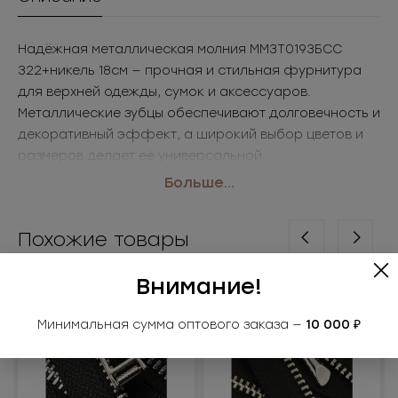
Надёжная металлическая молния ММ3Т0193БСС
322+никель 18см — прочная и стильная фурнитура
для верхней одежды, сумок и аксессуаров.
Металлические зубцы обеспечивают долговечность и
декоративный эффект, а широкий выбор цветов и
размеров делает её универсальной.
• Размер: 18см
Больше...
• Цвет: 322+никель
Применение: куртки, пальто, сумки, аксессуары
Похожие товары
Внимание!
Минимальная сумма оптового заказа —
10 000 ₽