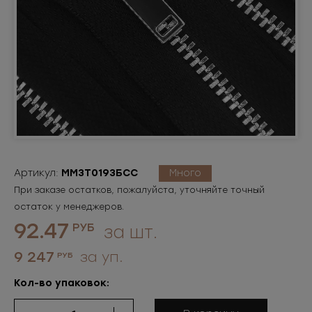
Артикул:
ММ3Т0193БСС
Много
При заказе остатков, пожалуйста, уточняйте точный
остаток у менеджеров.
92.47
РУБ
за шт.
9 247
за уп.
РУБ
Кол-во упаковок: