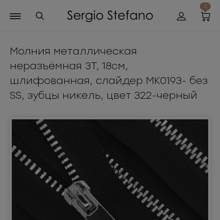
0
Молния металлическая
неразъёмная 3Т, 18см,
шлифованная, слайдер MK0193- без
SS, зубцы никель, цвет 322-черный