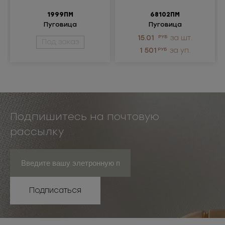
1999ПМ
68102ПМ
Пуговица
Пуговица
металлическая
металлическая
15.01
РУБ
за шт.
Под заказ
1 501
РУБ
за уп.
Подпишитесь на почтовую
рассылку
Подписаться