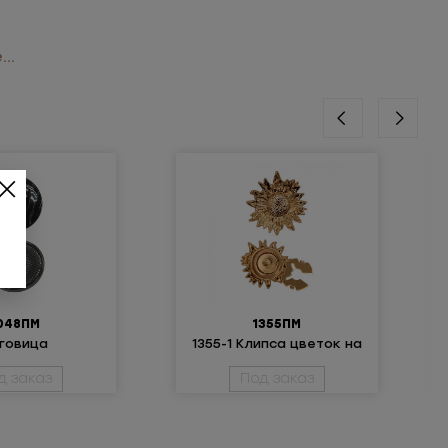
..
048ПМ
1355ПМ
говица
1355-1 Клипса цветок на
ллическая
пуговицу металл
д заказ
Под заказ
золото L40 (25мм)