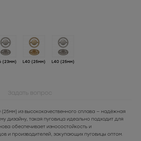
6 (23мм)
L40 (25мм)
L40 (25мм)
Задать вопрос
ММ5ТКК69БСС
л для
Молния
 (25мм) из высококачественного сплава — надёжная
ья
металлическая
т.
115.72
РУБ
за шт.
у дизайну, такая пуговица идеально подходит для
разъемная 5Т
п.
1 157.2
РУБ
за уп.
нова обеспечивает износостойкость и
ов и производителей, закупающих пуговицы оптом.