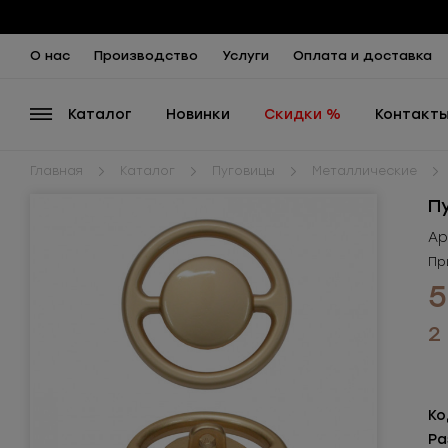
О нас
Производство
Услуги
Оплата и доставка
Каталог
Новинки
Скидки %
Контакт
Главная
Каталог
Пуговицы
Металлические
П
Ар
Пр
5
2
Ко
Ра