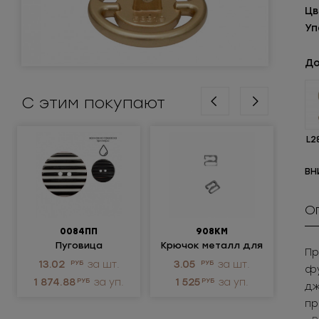
Цв
Уп
До
С этим покупают
L2
ВН
О
0084ПП
908КМ
М
Пуговица
Крючок металл для
Пр
пластиковая
нижнего белья
ме
13.02
РУБ
за шт.
3.05
РУБ
за шт.
115
фу
р
1 874.88
РУБ
за уп.
1 525
РУБ
за уп.
1 1
дж
пр