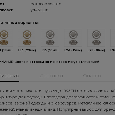
ет:
матовое золото
аковки:
уп=50шт
ступные варианты:
8 (18мм)
L36 (23мм)
L16 (10мм)
L24 (15мм)
L28 (18мм)
L3
ИМАНИЕ! Цвета и оттенки на мониторе могут отличаться!
писание
Доставка
Оплата
М5ТКК69БСС
0084ПП
908КМ
Молния
Пуговица
Крючок метал
очная металлическая пуговица 1096ПМ матовое золото L40
таллическая
пластиковая
нижнего бел
.72
РУБ
за шт.
13.02
РУБ
за шт.
3.05
РУБ
за ш
рнитура для одежды. Благодаря долговечности и стильном
азъемная 5Т
57.2
РУБ
за уп.
1 874.88
РУБ
за уп.
1 525
РУБ
за у
инсов, верхней одежды и аксессуаров. Металлическая ос
езентабельный внешний вид. Популярный выбор для бренд