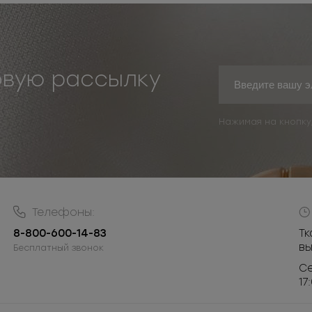
овую рассылку
Нажимая на кнопку
Телефоны:
8-800-600-14-83
Тк
в
Бесплатный звонок
Се
17