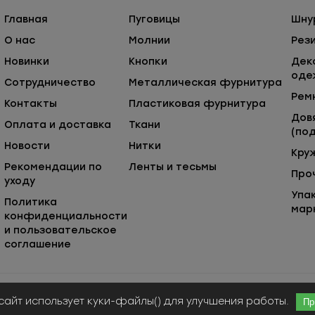
Главная
Пуговицы
Шну
О нас
Молнии
Рез
Новинки
Кнопки
Дек
оде
Сотрудничество
Металлическая фурнитура
Рем
Контакты
Пластиковая фурнитура
Дов
Оплата и доставка
Ткани
(под
Новости
Нитки
Кру
Рекомендации по
Ленты и тесьмы
Про
уходу
Упа
Политика
мар
конфиденциальности
и пользовательское
соглашение
Публичная оферта
© ООО «Сержио Стефано», 2026
сайт использует куки-файлы() для улучшения работы.
Пр