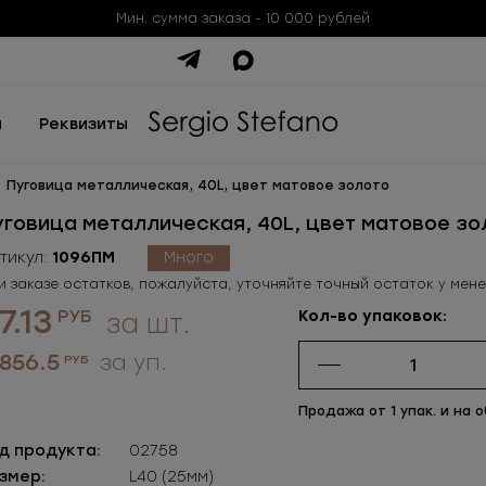
Мин. сумма заказа - 10 000 рублей
ы
Реквизиты
Пуговица металлическая, 40L, цвет матовое золото
уговица металлическая, 40L, цвет матовое зо
тикул:
1096ПМ
Много
и заказе остатков, пожалуйста, уточняйте точный остаток у мен
7.13
РУБ
Кол-во упаковок:
за шт.
 856.5
за уп.
РУБ
Продажа от 1 упак. и на 
д продукта:
02758
змер:
L40 (25мм)