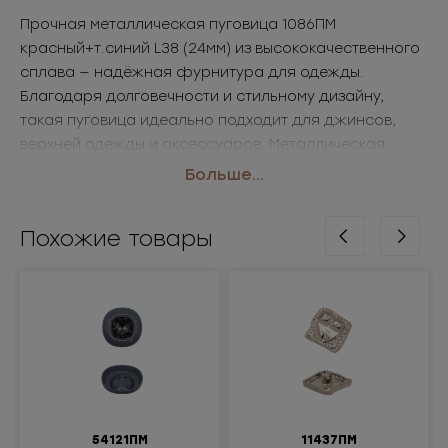
Прочная металлическая пуговица 1086ПМ
красный+т.синий L38 (24мм) из высококачественного
сплава — надёжная фурнитура для одежды.
Благодаря долговечности и стильному дизайну,
такая пуговица идеально подходит для джинсов,
верхней одежды и аксессуаров. Металлическая
основа обеспечивает износостойкость и
Больше...
презентабельный внешний вид. Популярный выбор
для брендов и производителей, закупающих
Похожие товары
пуговицы оптом.
• Размер: L38 (24мм)
• Цвет: красный+т.синий
Применение: джинсы, куртки, пальто, аксессуары
54121ПМ
11437ПМ