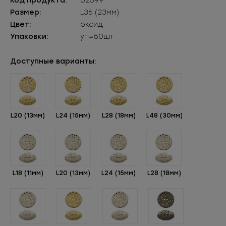
Код продукта:
02599
Размер:
L36 (23мм)
Цвет:
оксид
Упаковки:
уп=50шт
Доступные варианты:
L20 (13мм)
L24 (15мм)
L28 (18мм)
L48 (30мм)
L18 (11мм)
L20 (13мм)
L24 (15мм)
L28 (18мм)