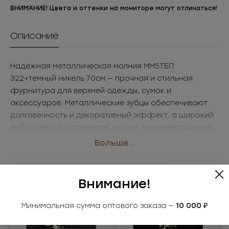
ВНИМАНИЕ! Цвета и оттенки на мониторе могут отличаться!
Описание
Надёжная металлическая молния ММ5ТБП
322+темный никель 70см — прочная и стильная
фурнитура для верхней одежды, сумок и
аксессуаров. Металлические зубцы обеспечивают
долговечность и декоративный эффект, а широкий
выбор цветов и размеров делает её универсальной.
• Размер: 70см
Больше...
• Цвет: 322+темный никель
Применение: куртки, пальто, сумки, аксессуары
Похожие товары
Внимание!
Минимальная сумма оптового заказа —
10 000 ₽