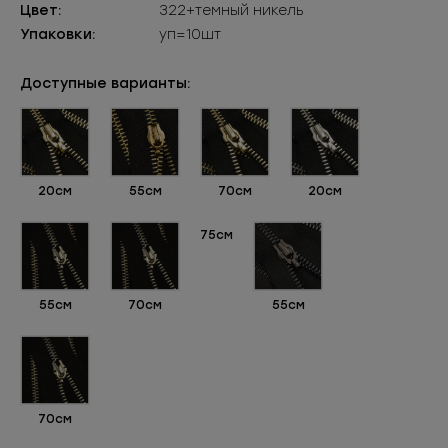
Цвет:
322+темный никель
Упаковки:
уп=10шт
Доступные варианты:
20см
55см
70см
20см
75см
55см
70см
55см
70см