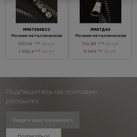
ММ5Т555БСС
ММ5ТД40
Молния металлическая
Молния металлическая
разъемная 5Т
неразъемная 5Т
190.04
РУБ
за шт.
106.88
РУБ
за шт.
1 900.4
РУБ
за уп.
5 344
РУБ
за уп.
Подпишитесь на почтовую
рассылку
Подписаться