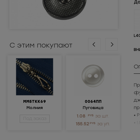
До
L4
С этим покупают
ВН
О
Пр
фу
дж
ММ5ТКК69
0064ПП
пр
Молния
Пуговица
Крюч
металлическая
пластиковая
ни
• 
1.08
РУБ
за шт.
3.
Под заказ
разъемная 5Т
• 
155.52
РУБ
за уп.
1 
Пр