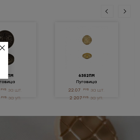
0451ПМ
6352ПМ
говица
Пуговица
ллическая
металлическая
РУБ
за шт.
22.07
РУБ
за шт.
4
РУБ
за уп.
2 207
РУБ
за уп.