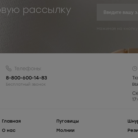
овую рассылку
Нажимая на кнопку
Телефоны:
8-800-600-14-83
Тк
в
Бесплатный звонок
Се
17
Главная
Пуговицы
Шну
О нас
Молнии
Рез