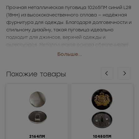
Прочная металлическая пуговица 10265ПМ синий L28
(18мм) из высококачественного сплава — надёжная
фурнитура для одежды. Благодаря долговечности и
стильному дизайну, такая пуговица идеально
подходит для джинсов, верхней одежды и
аксессуаров. Металлическая основа обеспечивает
износостойкость и презентабельный внешний вид.
Больше...
Популярный выбор для брендов и производителей,
закупающих пуговицы оптом.
Похожие товары
• Размер: L28 (18мм)
• Цвет: синий
Применение: джинсы, куртки, пальто, аксессуары
2164ПМ
10450ПМ