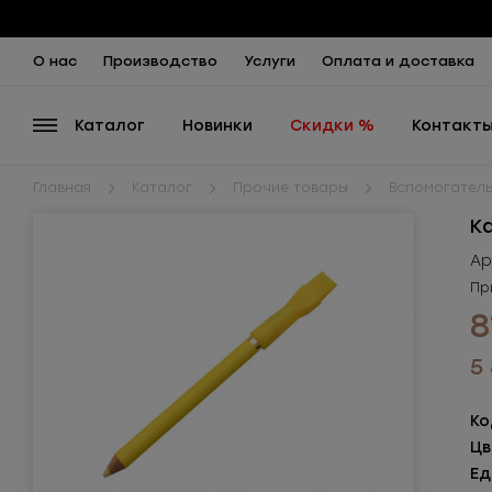
О нас
Производство
Услуги
Оплата и доставка
Каталог
Новинки
Скидки %
Контакт
Главная
Каталог
Прочие товары
Вспомогател
К
Ар
Пр
8
5
Ко
Цв
Ед