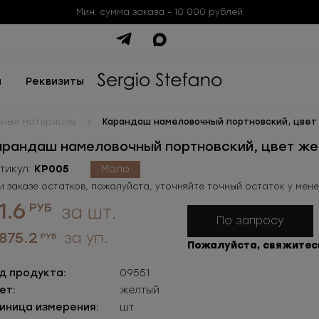
Мин. сумма заказа - 10 000 рублей
ы
Реквизиты
ьные материалы
Карандаш намеловочный портновский, цвет
арандаш намеловочный портновский, цвет же
тикул:
КР005
Мало
и заказе остатков, пожалуйста, уточняйте точный остаток у мен
1.6
РУБ
за шт.
По запросу
 875.2
за уп.
РУБ
Пожалуйста, свяжитес
д продукта:
09551
ет:
желтый
иница измерения:
шт