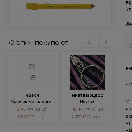
Кр
Уп
До
С этим покупают
ВН
О
908КМ
ММ5Т5180ЦБСС
Крючок металл для
Молния
Ун
нижнего белья
металлическая
п
и 
3.05
РУБ
за шт.
147.11
РУБ
за шт.
21
неразъемная 5Т
вс
1 525
РУБ
за уп.
1 471.1
РУБ
за уп.
3 0
• 
• 