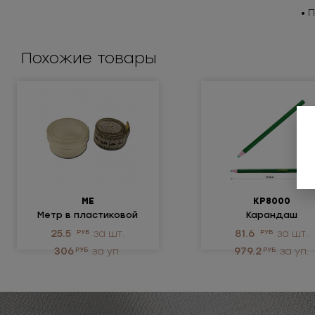
• 
Похожие товары
МЕ
КР8000
Метр в пластиковой
Карандаш
коробке
намеловочный
25.5
РУБ
за шт.
81.6
РУБ
за шт.
восковый портновс
306
РУБ
за уп.
979.2
РУБ
за уп.