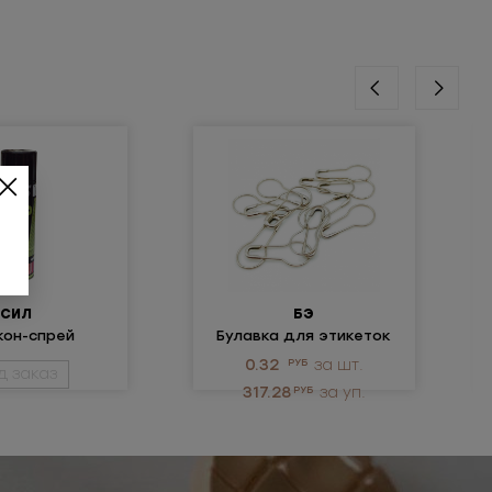
СИЛ
БЭ
кон-спрей
Булавка для этикеток
ольша)
круглая
0.32
РУБ
за шт.
д заказ
317.28
РУБ
за уп.