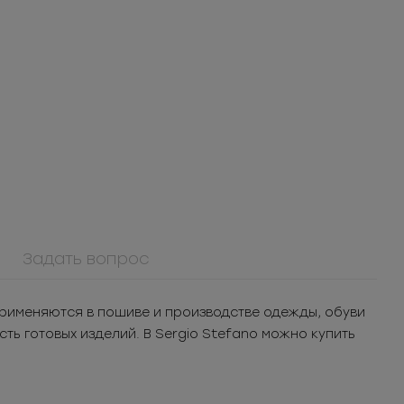
Задать вопрос
СС
0061ПП
Пуговица
рименяются в пошиве и производстве одежды, обуви
кая
пластиковая
ь готовых изделий. В Sergio Stefano можно купить
шт.
21.32
РУБ
за шт.
 5Т
уп.
3 070.08
РУБ
за уп.