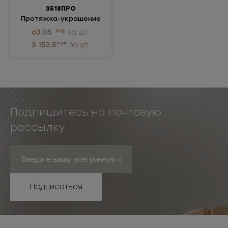
3518ПРО
Протяжка-украшение
металлическая
63.05
РУБ
за шт.
3 152.5
РУБ
за уп.
Подпишитесь на почтовую
рассылку
Подписаться