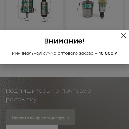
10041МАЛ
10561МАЛ
Матрица на люверс
Матрица на люверс
Внимание!
10041 (4-9*4
10561ЛЮ (6х12х4 мм)
Под заказ
Под заказ
Минимальная сумма оптового заказа —
10 000 ₽
Подпишитесь на почтовую
рассылку