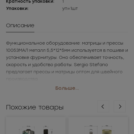
Кратность упаковки:
1
Упаковки:
уп=1шт
Описание
Функциональное оборудование: матрицы и прессы
10053МАЛ металл 5,5*12*5мм используется в пошиве и
установке фурнитуры. Оно обеспечивает точность,
скорость и удобство работы. Sergio Stefano
предлагает прессы и матрицы оптом для швейного
производства.
• Размер: 5,5*12*5мм
Больше...
• Цвет: металл
• Применение: оборудование для установки
Похожие товары
фурнитуры