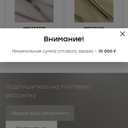
ММ5Т5071П
ММ5Т5070
Молния металлическая
Молния металлическая
Внимание!
разъемная 5Т
разъемная 5Т
Под заказ
Под заказ
Минимальная сумма оптового заказа —
10 000 ₽
Подпишитесь на почтовую
рассылку