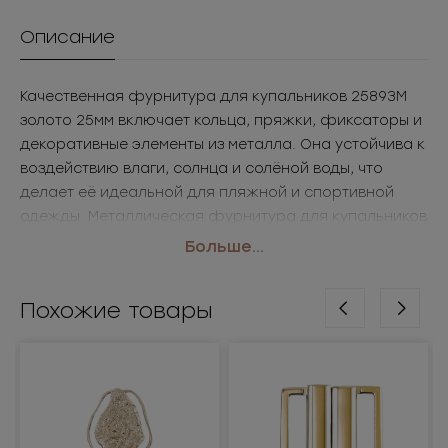
Описание
Качественная фурнитура для купальников 2589ЗМ
золото 25мм включает кольца, пряжки, фиксаторы и
декоративные элементы из металла. Она устойчива к
воздействию влаги, солнца и солёной воды, что
делает её идеальной для пляжной и спортивной
одежды. Металлическая фурнитура для купальников
востребована в массовом производстве и среди
Больше...
брендов, выпускающих дизайнерские коллекции. В
Sergio Stefano можно купить фурнитуру для
Похожие товары
купальников оптом с доставкой.
• Размер: 25мм
• Цвет: золото
Применение: купальники, пляжная одежда,
спортивные коллекции