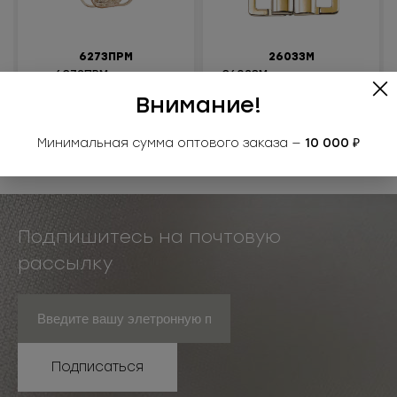
6273ПРМ
2603ЗМ
6273ПРМ золото
2603ЗМ застежка для
купальника
105.06
РУБ
за шт.
Внимание!
Под заказ
10 506
РУБ
за уп.
Минимальная сумма оптового заказа —
10 000 ₽
Подпишитесь на почтовую
рассылку
Подписаться