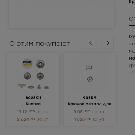
Кр
О
Ка
С этим покупают
де
ид
ма
фу
• 
• 
Пр
8028КН
908КМ
Кнопка
Крючок металл для
установочная
нижнего белья
ме
13.12
РУБ
за шт.
3.05
РУБ
за шт.
219
металлическая
р
2 624
РУБ
за уп.
1 525
РУБ
за уп.
10