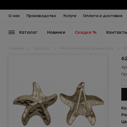
О нас
Производство
Услуги
Оплата и доставка
Каталог
Новинки
Скидки %
Контакт
Главная
Каталог
Металлическая фурнитура
Ф
6
Ар
Пр
П
Ко
Ра
Цв