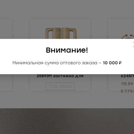
Внимание!
Минимальная сумма оптового заказа —
10 000 ₽
2589ЗМ
6
2589ЗМ застежка для
6245П
купальника
115.59
Под заказ
5 779.