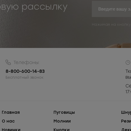
овую рассылку
Нажимая на кнопку
Телефоны:
8-800-600-14-83
Тк
в
Бесплатный звонок
Се
17
Главная
Пуговицы
Шну
О нас
Молнии
Рез
Новинки
Кнопки
Дек