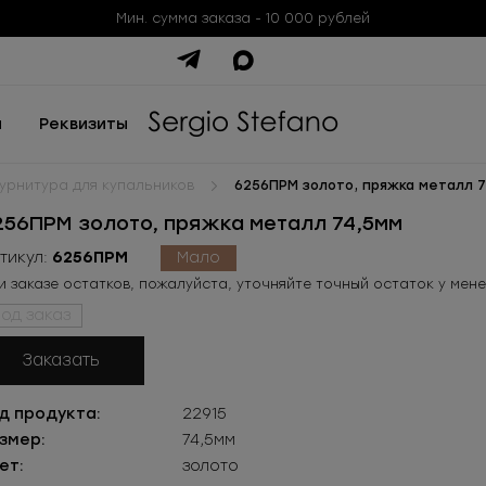
Мин. сумма заказа - 10 000 рублей
ы
Реквизиты
урнитура для купальников
6256ПРМ золото, пряжка металл 
256ПРМ золото, пряжка металл 74,5мм
тикул:
6256ПРМ
Мало
и заказе остатков, пожалуйста, уточняйте точный остаток у мен
од заказ
Заказать
д продукта:
22915
змер:
74,5мм
ет:
золото