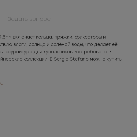
Задать вопрос
4,5мм включает кольца, пряжки, фиксаторы и
твию влаги, солнца и солёной воды, что делает её
ая фурнитура для купальников востребована в
нерские коллекции. В Sergio Stefano можно купить
..
екции
908КМ
ММ5ТД40
Крючок металл для
Молния
ая
нижнего белья
металлическая
шт.
3.05
РУБ
за шт.
219.38
РУБ
за шт.
кая
разъемная 5Т
уп.
1 525
РУБ
за уп.
10 969
РУБ
за уп.